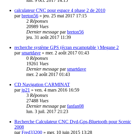
lun. 9 oct. 2017 14:15
calculateur CNC pour espace 4 phase 2 de 2010
par
breton56
»
jeu. 25 mai 2017 17:15
2
Réponses
20989
Vues
Dernier message
par
breton56
jeu. 31 août 2017 11:39
recherche système GPS (écran escamotable ) Megane 2
par
smartdave
»
mer. 2 août 2017 01:43
0
Réponses
19261
Vues
Dernier message
par
smartdave
mer. 2 août 2017 01:43
CD Navigation CARMINAT
par
jp21
»
ven. 4 mars 2016 16:59
3
Réponses
27488
Vues
Dernier message
par
fanfan08
lun. 3 juil. 2017 21:23
Recherche Calculateur CNC Dvd-Gps-Bluetooth pour Scenic
2008
par
Fred33200
»
mer. 10 juin 2015 13:28