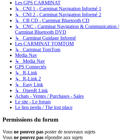
Les GPS CARMINAT
↳ CNI 1 - Carminat Navigation Informé 1
↳ CNI 2 - Carminat Navigation Informé 2
↳ CB CD - Carminat Bluetooth CD
↳ CNC - Carminat Navigation & Communication /
Carminat Bluetooth DVD
↳ Carminat Guidage Informé
Les CARMINAT TOMTOM
↳ Carminat TomTom
Media Nav
↳ Media Nav
GPS Connectés
↳ R-Link
↳ R-Link 2
↳ Easy Link
↳ OpenR Link
Achats - Ventes / Purchases - Sales
Le site - Le forum
Le lieu perdu / The lost place
Permissions du forum
Vous
ne pouvez pas
poster de nouveaux sujets
Vous
ne pouvez pas
répondre aux sujets