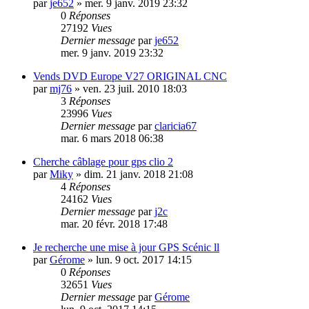
par
je652
»
mer. 9 janv. 2019 23:32
0
Réponses
27192
Vues
Dernier message
par
je652
mer. 9 janv. 2019 23:32
Vends DVD Europe V27 ORIGINAL CNC
par
mj76
»
ven. 23 juil. 2010 18:03
3
Réponses
23996
Vues
Dernier message
par
claricia67
mar. 6 mars 2018 06:38
Cherche câblage pour gps clio 2
par
Miky
»
dim. 21 janv. 2018 21:08
4
Réponses
24162
Vues
Dernier message
par
j2c
mar. 20 févr. 2018 17:48
Je recherche une mise à jour GPS Scénic ll
par
Gérome
»
lun. 9 oct. 2017 14:15
0
Réponses
32651
Vues
Dernier message
par
Gérome