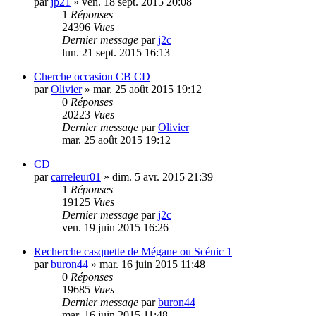
par
jp21
»
ven. 18 sept. 2015 20:08
1
Réponses
24396
Vues
Dernier message
par
j2c
lun. 21 sept. 2015 16:13
Cherche occasion CB CD
par
Olivier
»
mar. 25 août 2015 19:12
0
Réponses
20223
Vues
Dernier message
par
Olivier
mar. 25 août 2015 19:12
CD
par
carreleur01
»
dim. 5 avr. 2015 21:39
1
Réponses
19125
Vues
Dernier message
par
j2c
ven. 19 juin 2015 16:26
Recherche casquette de Mégane ou Scénic 1
par
buron44
»
mar. 16 juin 2015 11:48
0
Réponses
19685
Vues
Dernier message
par
buron44
mar. 16 juin 2015 11:48