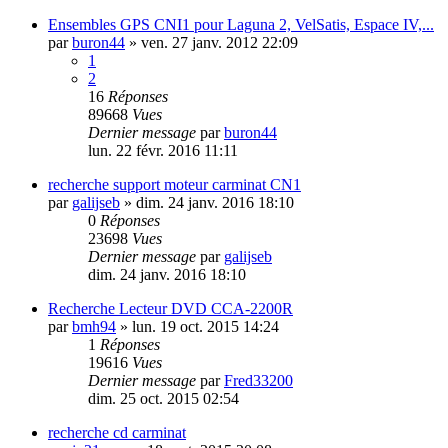
Ensembles GPS CNI1 pour Laguna 2, VelSatis, Espace IV,...
par
buron44
»
ven. 27 janv. 2012 22:09
1
2
16
Réponses
89668
Vues
Dernier message
par
buron44
lun. 22 févr. 2016 11:11
recherche support moteur carminat CN1
par
galijseb
»
dim. 24 janv. 2016 18:10
0
Réponses
23698
Vues
Dernier message
par
galijseb
dim. 24 janv. 2016 18:10
Recherche Lecteur DVD CCA-2200R
par
bmh94
»
lun. 19 oct. 2015 14:24
1
Réponses
19616
Vues
Dernier message
par
Fred33200
dim. 25 oct. 2015 02:54
recherche cd carminat