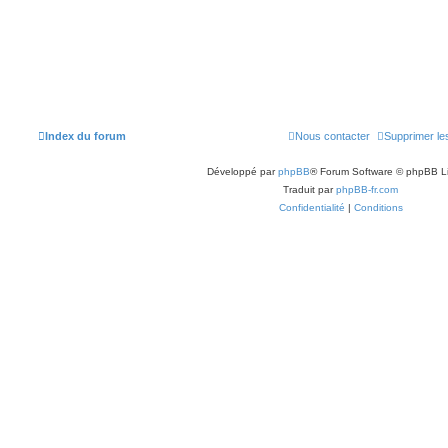
Index du forum
Nous contacter
Supprimer le
Développé par
phpBB
® Forum Software © phpBB L
Traduit par
phpBB-fr.com
Confidentialité
|
Conditions