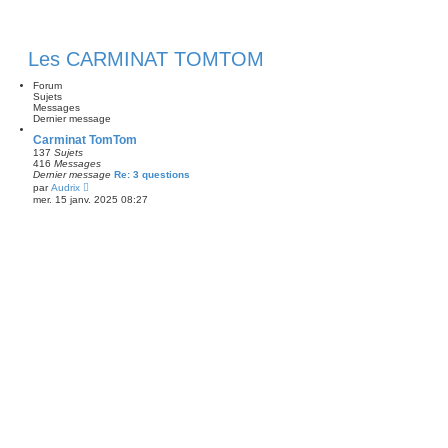
Les CARMINAT TOMTOM
Forum
Sujets
Messages
Dernier message
Carminat TomTom
137
Sujets
416
Messages
Dernier message
Re: 3 questions
V
par
Audrix
o
mer. 15 janv. 2025 08:27
i
r
l
e
d
e
r
n
i
e
r
m
e
s
s
a
g
e