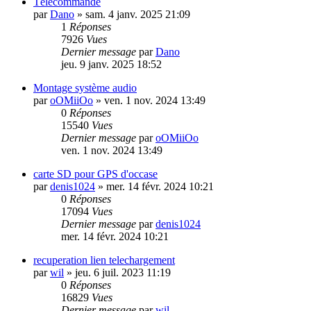
Télécommande
par
Dano
»
sam. 4 janv. 2025 21:09
1
Réponses
7926
Vues
Dernier message
par
Dano
jeu. 9 janv. 2025 18:52
Montage système audio
par
oOMiiOo
»
ven. 1 nov. 2024 13:49
0
Réponses
15540
Vues
Dernier message
par
oOMiiOo
ven. 1 nov. 2024 13:49
carte SD pour GPS d'occase
par
denis1024
»
mer. 14 févr. 2024 10:21
0
Réponses
17094
Vues
Dernier message
par
denis1024
mer. 14 févr. 2024 10:21
recuperation lien telechargement
par
wil
»
jeu. 6 juil. 2023 11:19
0
Réponses
16829
Vues
Dernier message
par
wil