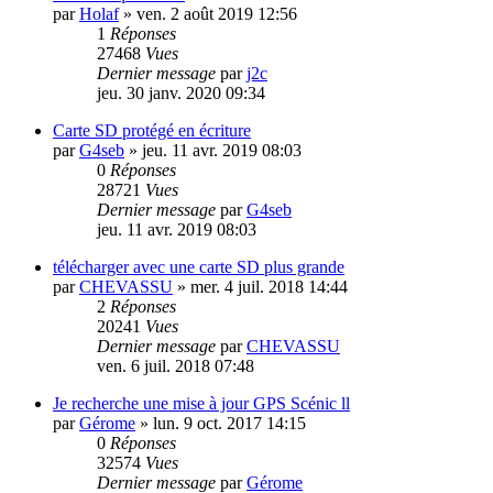
par
Holaf
»
ven. 2 août 2019 12:56
1
Réponses
27468
Vues
Dernier message
par
j2c
jeu. 30 janv. 2020 09:34
Carte SD protégé en écriture
par
G4seb
»
jeu. 11 avr. 2019 08:03
0
Réponses
28721
Vues
Dernier message
par
G4seb
jeu. 11 avr. 2019 08:03
télécharger avec une carte SD plus grande
par
CHEVASSU
»
mer. 4 juil. 2018 14:44
2
Réponses
20241
Vues
Dernier message
par
CHEVASSU
ven. 6 juil. 2018 07:48
Je recherche une mise à jour GPS Scénic ll
par
Gérome
»
lun. 9 oct. 2017 14:15
0
Réponses
32574
Vues
Dernier message
par
Gérome