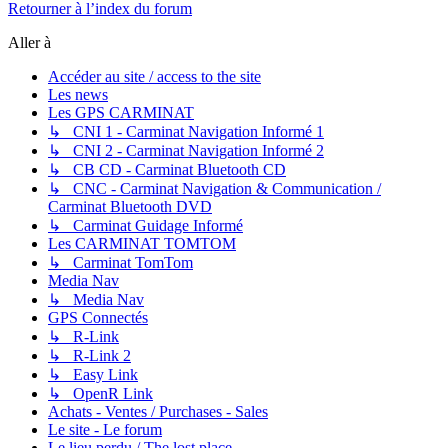
Retourner à l’index du forum
Aller à
Accéder au site / access to the site
Les news
Les GPS CARMINAT
↳ CNI 1 - Carminat Navigation Informé 1
↳ CNI 2 - Carminat Navigation Informé 2
↳ CB CD - Carminat Bluetooth CD
↳ CNC - Carminat Navigation & Communication /
Carminat Bluetooth DVD
↳ Carminat Guidage Informé
Les CARMINAT TOMTOM
↳ Carminat TomTom
Media Nav
↳ Media Nav
GPS Connectés
↳ R-Link
↳ R-Link 2
↳ Easy Link
↳ OpenR Link
Achats - Ventes / Purchases - Sales
Le site - Le forum
Le lieu perdu / The lost place