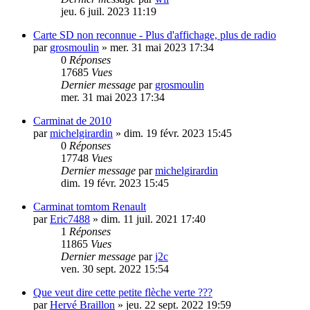
jeu. 6 juil. 2023 11:19
Carte SD non reconnue - Plus d'affichage, plus de radio
par
grosmoulin
»
mer. 31 mai 2023 17:34
0
Réponses
17685
Vues
Dernier message
par
grosmoulin
mer. 31 mai 2023 17:34
Carminat de 2010
par
michelgirardin
»
dim. 19 févr. 2023 15:45
0
Réponses
17748
Vues
Dernier message
par
michelgirardin
dim. 19 févr. 2023 15:45
Carminat tomtom Renault
par
Eric7488
»
dim. 11 juil. 2021 17:40
1
Réponses
11865
Vues
Dernier message
par
j2c
ven. 30 sept. 2022 15:54
Que veut dire cette petite flèche verte ???
par
Hervé Braillon
»
jeu. 22 sept. 2022 19:59