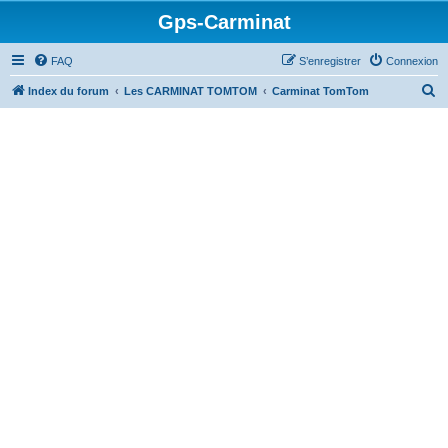
Gps-Carminat
FAQ
S’enregistrer
Connexion
R
Index du forum
Les CARMINAT TOMTOM
Carminat TomTom
e
c
h
e
r
c
h
e
r