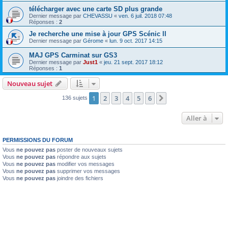
télécharger avec une carte SD plus grande
Dernier message par
CHEVASSU
«
ven. 6 juil. 2018 07:48
Réponses :
2
Je recherche une mise à jour GPS Scénic ll
Dernier message par
Gérome
«
lun. 9 oct. 2017 14:15
MAJ GPS Carminat sur GS3
Dernier message par
Just1
«
jeu. 21 sept. 2017 18:12
Réponses :
1
Nouveau sujet
1
2
3
4
5
6
Suivante
136 sujets
Aller à
PERMISSIONS DU FORUM
Vous
ne pouvez pas
poster de nouveaux sujets
Vous
ne pouvez pas
répondre aux sujets
Vous
ne pouvez pas
modifier vos messages
Vous
ne pouvez pas
supprimer vos messages
Vous
ne pouvez pas
joindre des fichiers