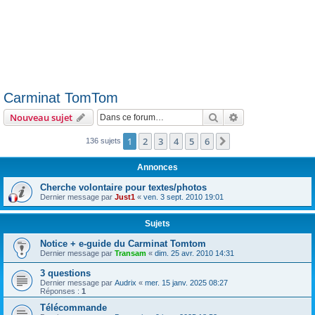
Carminat TomTom
Rechercher
Recherche avanc
Nouveau sujet
1
2
3
4
5
6
Suivante
136 sujets
Annonces
Cherche volontaire pour textes/photos
Dernier message par
Just1
«
ven. 3 sept. 2010 19:01
Sujets
Notice + e-guide du Carminat Tomtom
Dernier message par
Transam
«
dim. 25 avr. 2010 14:31
3 questions
Dernier message par
Audrix
«
mer. 15 janv. 2025 08:27
Réponses :
1
Télécommande