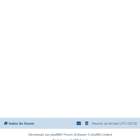
Index du forum
Heures au format
UTC+02:00
Développé par
phpBB
® Forum Software © phpBB Limited