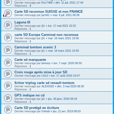
Dernier message par
Eric7488
«
dim. 11 juil. 2021 17:44
Réponses :
3
Carte SD reconnue SUISSE et non FRANCE
Dernier message par
joch61
«
mar. 6 juil. 2021 09:28
Laguna III
Dernier message par
j2c
«
lun. 17 mai 2021 10:32
Réponses :
1
carte SD Europe Carminat non reconnue
Dernier message par
j2c
«
mar. 16 mars 2021 15:56
Réponses :
1
Carminat tomtom scenic 3
Dernier message par
j2c
«
mar. 16 mars 2021 15:55
Réponses :
1
Carte sd manquante
Dernier message par
benouz
«
lun. 7 sept. 2020 06:59
Réponses :
1
Croix rouge après mise à jour SD
Dernier message par
LN12
«
lun. 17 août 2020 10:07
fichier triplog carte sd renault tomtom
Dernier message par
ALEXIS92
«
dim. 3 mai 2020 08:30
Réponses :
2
GPS indique no cd
Dernier message par
j2c
«
jeu. 30 janv. 2020 09:34
Réponses :
1
Carte SD protégé en écriture
Dernier message par
G4seb
«
jeu. 11 avr. 2019 08:03