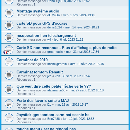
Dernier message par
Dano
«
jeu. 9 janv. 2025 18:52
Réponses :
1
Montage système audio
Dernier message par
oOMiiOo
«
ven. 1 nov. 2024 13:49
carte SD pour GPS d'occase
Dernier message par
denis1024
«
mer. 14 févr. 2024 10:21
recuperation lien telechargement
Dernier message par
wil
«
jeu. 6 juil. 2023 11:19
Carte SD non reconnue - Plus d'affichage, plus de radio
Dernier message par
grosmoulin
«
mer. 31 mai 2023 17:34
Carminat de 2010
Dernier message par
michelgirardin
«
dim. 19 févr. 2023 15:45
Carminat tomtom Renault
Dernier message par
j2c
«
ven. 30 sept. 2022 15:54
Réponses :
1
Que veut dire cette petite flèche verte ???
Dernier message par
alexmartin66
«
mar. 27 sept. 2022 18:18
Réponses :
2
Perte des favoris suite à MAJ
Dernier message par
j2c
«
mar. 12 avr. 2022 15:17
Réponses :
1
Joystick gps tomtom carminat scenic hs
Dernier message par
Eric7488
«
lun. 12 juil. 2021 12:53
Réponses :
5
touche menu / set ne répond pas