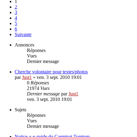
1
2
3
4
5
6
Suivante
Annonces
Réponses
Vues
Dernier message
Cherche volontaire pour textes/photos
par
Just1
»
ven. 3 sept. 2010 19:01
0
Réponses
21974
Vues
Dernier message
par
Just1
ven. 3 sept. 2010 19:01
Sujets
Réponses
Vues
Dernier message
Notice + e-guide du Carminat Tomtom