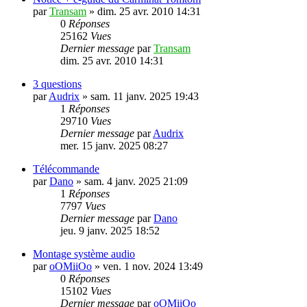
par
Transam
»
dim. 25 avr. 2010 14:31
0
Réponses
25162
Vues
Dernier message
par
Transam
dim. 25 avr. 2010 14:31
3 questions
par
Audrix
»
sam. 11 janv. 2025 19:43
1
Réponses
29710
Vues
Dernier message
par
Audrix
mer. 15 janv. 2025 08:27
Télécommande
par
Dano
»
sam. 4 janv. 2025 21:09
1
Réponses
7797
Vues
Dernier message
par
Dano
jeu. 9 janv. 2025 18:52
Montage système audio
par
oOMiiOo
»
ven. 1 nov. 2024 13:49
0
Réponses
15102
Vues
Dernier message
par
oOMiiOo