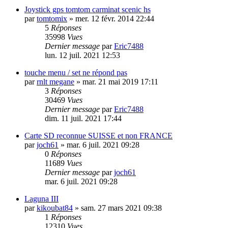
Joystick gps tomtom carminat scenic hs
par
tomtomix
»
mer. 12 févr. 2014 22:44
5
Réponses
35998
Vues
Dernier message
par
Eric7488
lun. 12 juil. 2021 12:53
touche menu / set ne répond pas
par
rnlt megane
»
mar. 21 mai 2019 17:11
3
Réponses
30469
Vues
Dernier message
par
Eric7488
dim. 11 juil. 2021 17:44
Carte SD reconnue SUISSE et non FRANCE
par
joch61
»
mar. 6 juil. 2021 09:28
0
Réponses
11689
Vues
Dernier message
par
joch61
mar. 6 juil. 2021 09:28
Laguna III
par
kikoubat84
»
sam. 27 mars 2021 09:38
1
Réponses
12310
Vues