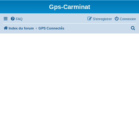
Gps-Carminat
FAQ
S’enregistrer
Connexion
R
Index du forum
GPS Connectés
e
c
h
e
r
c
h
e
r