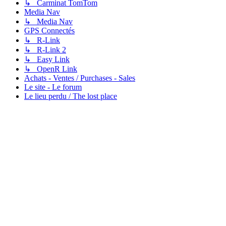
↳ Carminat TomTom
Media Nav
↳ Media Nav
GPS Connectés
↳ R-Link
↳ R-Link 2
↳ Easy Link
↳ OpenR Link
Achats - Ventes / Purchases - Sales
Le site - Le forum
Le lieu perdu / The lost place