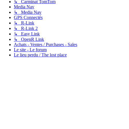
↳ Carminat TomTom
Media Nav
↳ Media Nav
GPS Connectés
↳ R-Link
↳ R-Link 2
↳ Easy Link
↳ OpenR Link
Achats - Ventes / Purchases - Sales
Le site - Le forum
Le lieu perdu / The lost place