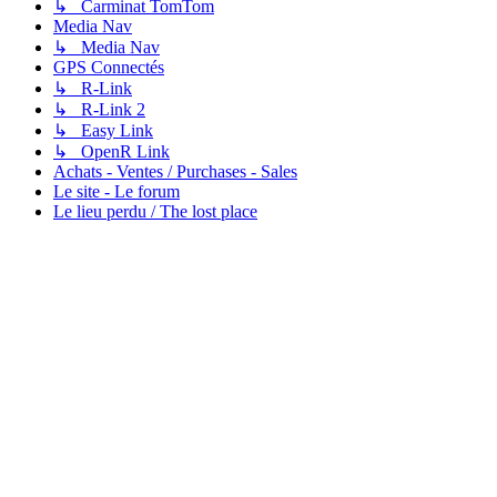
↳ Carminat TomTom
Media Nav
↳ Media Nav
GPS Connectés
↳ R-Link
↳ R-Link 2
↳ Easy Link
↳ OpenR Link
Achats - Ventes / Purchases - Sales
Le site - Le forum
Le lieu perdu / The lost place