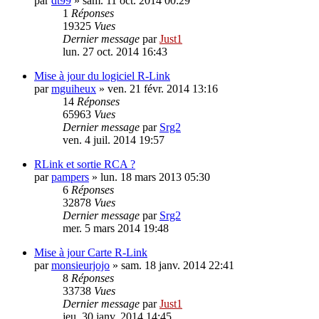
par
dt99
»
sam. 11 oct. 2014 00:29
1
Réponses
19325
Vues
Dernier message
par
Just1
lun. 27 oct. 2014 16:43
Mise à jour du logiciel R-Link
par
mguiheux
»
ven. 21 févr. 2014 13:16
14
Réponses
65963
Vues
Dernier message
par
Srg2
ven. 4 juil. 2014 19:57
RLink et sortie RCA ?
par
pampers
»
lun. 18 mars 2013 05:30
6
Réponses
32878
Vues
Dernier message
par
Srg2
mer. 5 mars 2014 19:48
Mise à jour Carte R-Link
par
monsieurjojo
»
sam. 18 janv. 2014 22:41
8
Réponses
33738
Vues
Dernier message
par
Just1
jeu. 30 janv. 2014 14:45