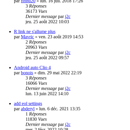
par
fifihu20
»
lun. 16 juil. 2018 17:26
3
Réponses
36173
Vues
Dernier message
par
j2c
jeu. 25 août 2022 10:03
R link ne s'allume plus
par
Mavric
»
ven. 23 août 2019 14:53
2
Réponses
20963
Vues
Dernier message
par
j2c
jeu. 25 août 2022 09:57
Android auto Clio 4
par
bonois
»
dim. 29 mai 2022 22:19
3
Réponses
16066
Vues
Dernier message
par
j2c
lun. 13 juin 2022 14:10
add eol settings
par
abderyl
»
lun. 6 déc. 2021 13:35
1
Réponses
11830
Vues
Dernier message
par
j2c
mer. 2 févr. 2022 10:28