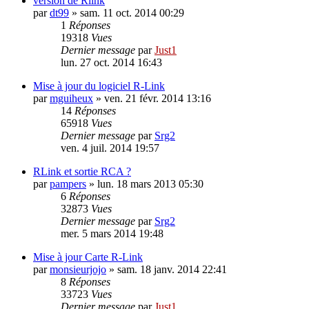
version de Rlink
par
dt99
»
sam. 11 oct. 2014 00:29
1
Réponses
19318
Vues
Dernier message
par
Just1
lun. 27 oct. 2014 16:43
Mise à jour du logiciel R-Link
par
mguiheux
»
ven. 21 févr. 2014 13:16
14
Réponses
65918
Vues
Dernier message
par
Srg2
ven. 4 juil. 2014 19:57
RLink et sortie RCA ?
par
pampers
»
lun. 18 mars 2013 05:30
6
Réponses
32873
Vues
Dernier message
par
Srg2
mer. 5 mars 2014 19:48
Mise à jour Carte R-Link
par
monsieurjojo
»
sam. 18 janv. 2014 22:41
8
Réponses
33723
Vues
Dernier message
par
Just1