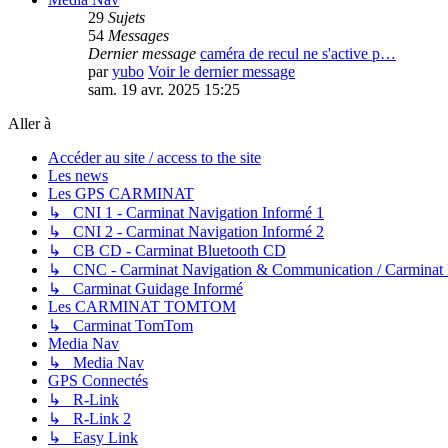
29
Sujets
54
Messages
Dernier message
caméra de recul ne s'active p…
par
yubo
Voir le dernier message
sam. 19 avr. 2025 15:25
Aller à
Accéder au site / access to the site
Les news
Les GPS CARMINAT
↳ CNI 1 - Carminat Navigation Informé 1
↳ CNI 2 - Carminat Navigation Informé 2
↳ CB CD - Carminat Bluetooth CD
↳ CNC - Carminat Navigation & Communication / Carminat
↳ Carminat Guidage Informé
Les CARMINAT TOMTOM
↳ Carminat TomTom
Media Nav
↳ Media Nav
GPS Connectés
↳ R-Link
↳ R-Link 2
↳ Easy Link