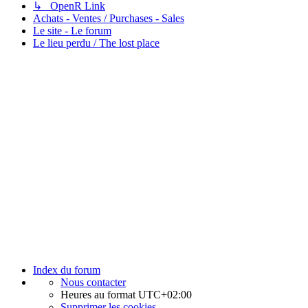
↳ OpenR Link
Achats - Ventes / Purchases - Sales
Le site - Le forum
Le lieu perdu / The lost place
Index du forum
Nous contacter
Heures au format
UTC+02:00
Supprimer les cookies