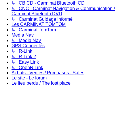
↳ CB CD - Carminat Bluetooth CD
↳ CNC - Carminat Navigation & Communication /
Carminat Bluetooth DVD
↳ Carminat Guidage Informé
Les CARMINAT TOMTOM
↳ Carminat TomTom
Media Nav
↳ Media Nav
GPS Connectés
↳ R-Link
↳ R-Link 2
↳ Easy Link
↳ OpenR Link
Achats - Ventes / Purchases - Sales
Le site - Le forum
Le lieu perdu / The lost place