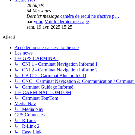
29
Sujets
54
Messages
Dernier message
caméra de recul ne s'active p…
par
yubo
Voir le dernier message
sam. 19 avr. 2025 15:25
Aller à
Accéder au site / access to the site
Les news
Les GPS CARMINAT
↳ CNI 1 - Carminat Navigation Informé 1
↳ CNI 2 - Carminat Navigation Informé 2
↳ CB CD - Carminat Bluetooth CD
↳ CNC - Carminat Navigation & Communication / Carminat
↳ Carminat Guidage Informé
Les CARMINAT TOMTOM
↳ Carminat TomTom
Media Nav
↳ Media Nav
GPS Connectés
↳ R-Link
↳ R-Link 2
↳ Easy Link