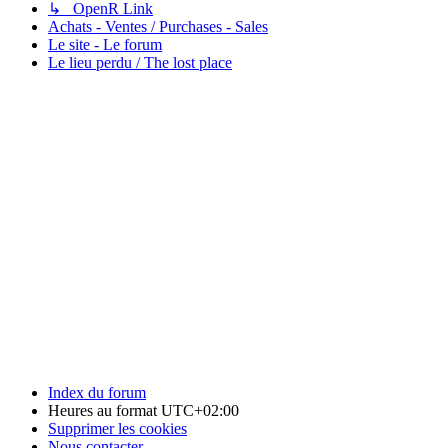
↳ OpenR Link
Achats - Ventes / Purchases - Sales
Le site - Le forum
Le lieu perdu / The lost place
Index du forum
Heures au format
UTC+02:00
Supprimer les cookies
Nous contacter