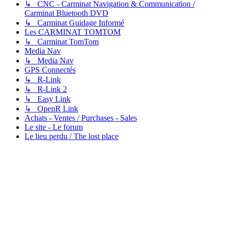
↳ CNC - Carminat Navigation & Communication /
Carminat Bluetooth DVD
↳ Carminat Guidage Informé
Les CARMINAT TOMTOM
↳ Carminat TomTom
Media Nav
↳ Media Nav
GPS Connectés
↳ R-Link
↳ R-Link 2
↳ Easy Link
↳ OpenR Link
Achats - Ventes / Purchases - Sales
Le site - Le forum
Le lieu perdu / The lost place