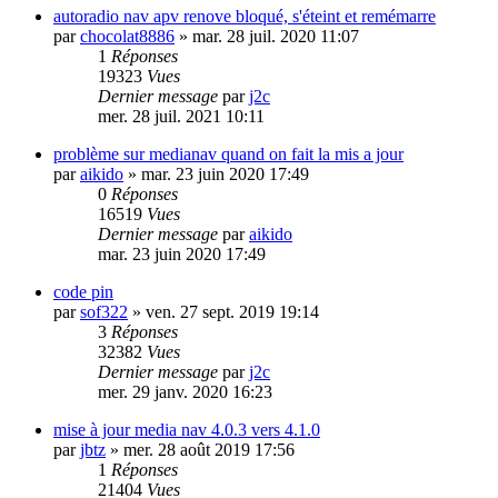
autoradio nav apv renove bloqué, s'éteint et remémarre
par
chocolat8886
»
mar. 28 juil. 2020 11:07
1
Réponses
19323
Vues
Dernier message
par
j2c
mer. 28 juil. 2021 10:11
problème sur medianav quand on fait la mis a jour
par
aikido
»
mar. 23 juin 2020 17:49
0
Réponses
16519
Vues
Dernier message
par
aikido
mar. 23 juin 2020 17:49
code pin
par
sof322
»
ven. 27 sept. 2019 19:14
3
Réponses
32382
Vues
Dernier message
par
j2c
mer. 29 janv. 2020 16:23
mise à jour media nav 4.0.3 vers 4.1.0
par
jbtz
»
mer. 28 août 2019 17:56
1
Réponses
21404
Vues