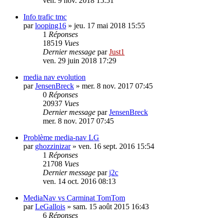
ven. 9 nov. 2018 15:51
Info trafic tmc
par
looping16
»
jeu. 17 mai 2018 15:55
1
Réponses
18519
Vues
Dernier message
par
Just1
ven. 29 juin 2018 17:29
media nav evolution
par
JensenBreck
»
mer. 8 nov. 2017 07:45
0
Réponses
20937
Vues
Dernier message
par
JensenBreck
mer. 8 nov. 2017 07:45
Problème media-nav LG
par
ghozzinizar
»
ven. 16 sept. 2016 15:54
1
Réponses
21708
Vues
Dernier message
par
j2c
ven. 14 oct. 2016 08:13
MediaNav vs Carminat TomTom
par
LeGallois
»
sam. 15 août 2015 16:43
6
Réponses