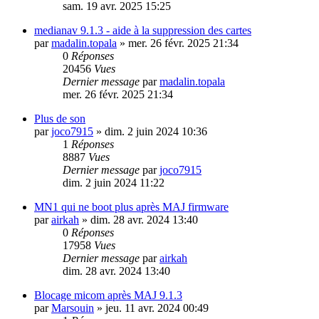
sam. 19 avr. 2025 15:25
medianav 9.1.3 - aide à la suppression des cartes
par
madalin.topala
»
mer. 26 févr. 2025 21:34
0
Réponses
20456
Vues
Dernier message
par
madalin.topala
mer. 26 févr. 2025 21:34
Plus de son
par
joco7915
»
dim. 2 juin 2024 10:36
1
Réponses
8887
Vues
Dernier message
par
joco7915
dim. 2 juin 2024 11:22
MN1 qui ne boot plus après MAJ firmware
par
airkah
»
dim. 28 avr. 2024 13:40
0
Réponses
17958
Vues
Dernier message
par
airkah
dim. 28 avr. 2024 13:40
Blocage micom après MAJ 9.1.3
par
Marsouin
»
jeu. 11 avr. 2024 00:49