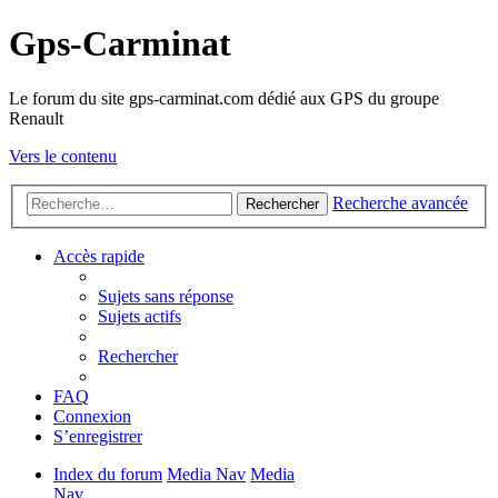
Gps-Carminat
Le forum du site gps-carminat.com dédié aux GPS du groupe
Renault
Vers le contenu
Recherche avancée
Rechercher
Accès rapide
Sujets sans réponse
Sujets actifs
Rechercher
FAQ
Connexion
S’enregistrer
Index du forum
Media Nav
Media
Nav