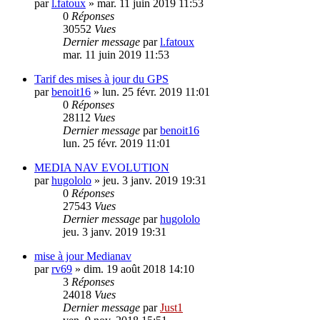
par
l.fatoux
»
mar. 11 juin 2019 11:53
0
Réponses
30552
Vues
Dernier message
par
l.fatoux
mar. 11 juin 2019 11:53
Tarif des mises à jour du GPS
par
benoit16
»
lun. 25 févr. 2019 11:01
0
Réponses
28112
Vues
Dernier message
par
benoit16
lun. 25 févr. 2019 11:01
MEDIA NAV EVOLUTION
par
hugololo
»
jeu. 3 janv. 2019 19:31
0
Réponses
27543
Vues
Dernier message
par
hugololo
jeu. 3 janv. 2019 19:31
mise à jour Medianav
par
rv69
»
dim. 19 août 2018 14:10
3
Réponses
24018
Vues
Dernier message
par
Just1