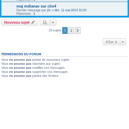
maj mdianav sur clio4
Dernier message par
j2c
«
dim. 11 mai 2014 10:20
Réponses :
1
Nouveau sujet
1
2
Suivante
29 sujets
Aller à
PERMISSIONS DU FORUM
Vous
ne pouvez pas
poster de nouveaux sujets
Vous
ne pouvez pas
répondre aux sujets
Vous
ne pouvez pas
modifier vos messages
Vous
ne pouvez pas
supprimer vos messages
Vous
ne pouvez pas
joindre des fichiers