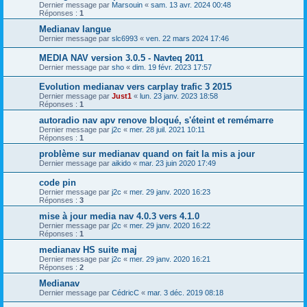
Dernier message par
Marsouin
«
sam. 13 avr. 2024 00:48
Réponses :
1
Medianav langue
Dernier message par
slc6993
«
ven. 22 mars 2024 17:46
MEDIA NAV version 3.0.5 - Navteq 2011
Dernier message par
sho
«
dim. 19 févr. 2023 17:57
Evolution medianav vers carplay trafic 3 2015
Dernier message par
Just1
«
lun. 23 janv. 2023 18:58
Réponses :
1
autoradio nav apv renove bloqué, s'éteint et remémarre
Dernier message par
j2c
«
mer. 28 juil. 2021 10:11
Réponses :
1
problème sur medianav quand on fait la mis a jour
Dernier message par
aikido
«
mar. 23 juin 2020 17:49
code pin
Dernier message par
j2c
«
mer. 29 janv. 2020 16:23
Réponses :
3
mise à jour media nav 4.0.3 vers 4.1.0
Dernier message par
j2c
«
mer. 29 janv. 2020 16:22
Réponses :
1
medianav HS suite maj
Dernier message par
j2c
«
mer. 29 janv. 2020 16:21
Réponses :
2
Medianav
Dernier message par
CédricC
«
mar. 3 déc. 2019 08:18