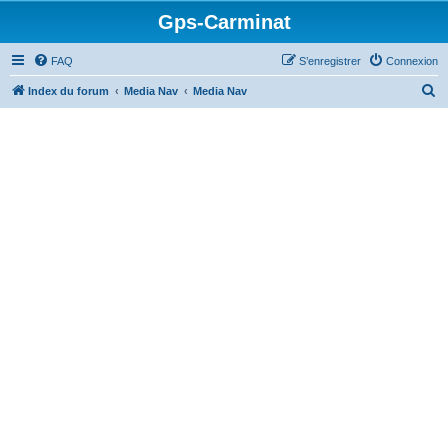
Gps-Carminat
FAQ
S’enregistrer
Connexion
R
Index du forum
Media Nav
Media Nav
e
c
h
e
r
c
h
e
r