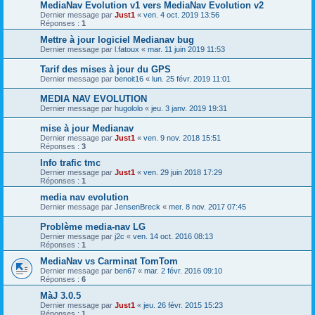
MediaNav Evolution v1 vers MediaNav Evolution v2
Dernier message par
Just1
«
ven. 4 oct. 2019 13:56
Réponses :
1
Mettre à jour logiciel Medianav bug
Dernier message par
l.fatoux
«
mar. 11 juin 2019 11:53
Tarif des mises à jour du GPS
Dernier message par
benoit16
«
lun. 25 févr. 2019 11:01
MEDIA NAV EVOLUTION
Dernier message par
hugololo
«
jeu. 3 janv. 2019 19:31
mise à jour Medianav
Dernier message par
Just1
«
ven. 9 nov. 2018 15:51
Réponses :
3
Info trafic tmc
Dernier message par
Just1
«
ven. 29 juin 2018 17:29
Réponses :
1
media nav evolution
Dernier message par
JensenBreck
«
mer. 8 nov. 2017 07:45
Problème media-nav LG
Dernier message par
j2c
«
ven. 14 oct. 2016 08:13
Réponses :
1
MediaNav vs Carminat TomTom
Dernier message par
ben67
«
mar. 2 févr. 2016 09:10
Réponses :
6
MàJ 3.0.5
Dernier message par
Just1
«
jeu. 26 févr. 2015 15:23
Réponses :
1