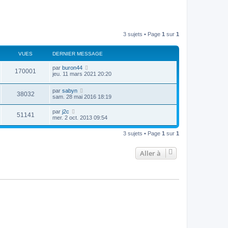
3 sujets • Page
1
sur
1
VUES
DERNIER MESSAGE
par
buron44
170001
jeu. 11 mars 2021 20:20
par
sabyn
38032
sam. 28 mai 2016 18:19
par
j2c
51141
mer. 2 oct. 2013 09:54
3 sujets • Page
1
sur
1
Aller à