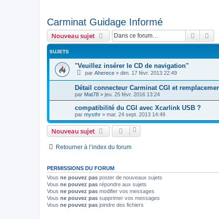
Carminat Guidage Informé
Recher
Re
Nouveau sujet
SUJETS
"Veuillez insérer le CD de navigation"
par
Aherece
»
dim. 17 févr. 2013 22:49
Détail connecteur Carminat CGI et remplacemen
par
Mat78
»
jeu. 25 févr. 2016 13:24
compatibilité du CGI avec Xcarlink USB ?
par
mysthr
»
mar. 24 sept. 2013 14:49
Nouveau sujet
Retourner à l’index du forum
PERMISSIONS DU FORUM
Vous
ne pouvez pas
poster de nouveaux sujets
Vous
ne pouvez pas
répondre aux sujets
Vous
ne pouvez pas
modifier vos messages
Vous
ne pouvez pas
supprimer vos messages
Vous
ne pouvez pas
joindre des fichiers