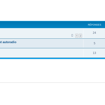
cher
cherche avancée
RÉPONSES
24
1
2
t autoradio
5
13