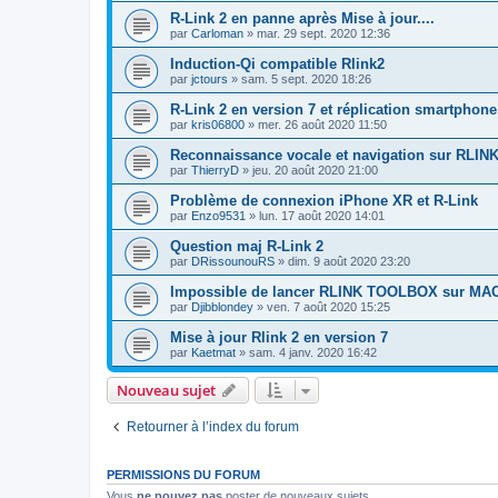
R-Link 2 en panne après Mise à jour....
par
Carloman
»
mar. 29 sept. 2020 12:36
Induction-Qi compatible Rlink2
par
jctours
»
sam. 5 sept. 2020 18:26
R-Link 2 en version 7 et réplication smartphone
par
kris06800
»
mer. 26 août 2020 11:50
Reconnaissance vocale et navigation sur RLIN
par
ThierryD
»
jeu. 20 août 2020 21:00
Problème de connexion iPhone XR et R-Link
par
Enzo9531
»
lun. 17 août 2020 14:01
Question maj R-Link 2
par
DRissounouRS
»
dim. 9 août 2020 23:20
Impossible de lancer RLINK TOOLBOX sur MA
par
Djibblondey
»
ven. 7 août 2020 15:25
Mise à jour Rlink 2 en version 7
par
Kaetmat
»
sam. 4 janv. 2020 16:42
Nouveau sujet
Retourner à l’index du forum
PERMISSIONS DU FORUM
Vous
ne pouvez pas
poster de nouveaux sujets