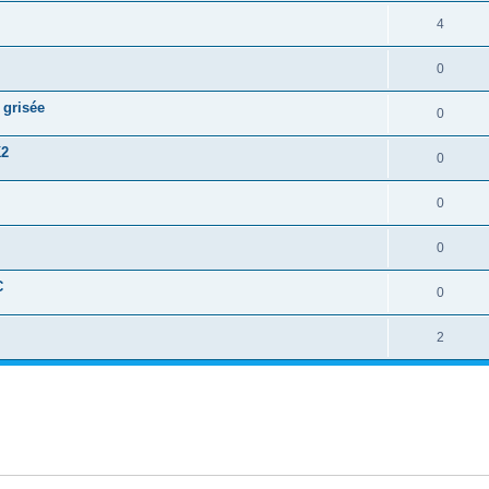
4
0
 grisée
0
K2
0
0
0
C
0
2