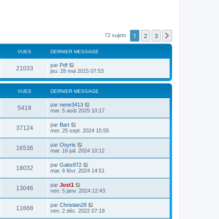
1
2
3
Suivante
72 sujets
VUES
DERNIER MESSAGE
par
Pdf
21033
jeu. 28 mai 2015 07:53
VUES
DERNIER MESSAGE
par
nene3413
5419
mar. 5 août 2025 10:17
par
Bart
37124
mer. 25 sept. 2024 15:55
par
Osyris
16536
mar. 16 juil. 2024 10:12
par
Gabs972
18032
mar. 6 févr. 2024 14:51
par
Just1
13046
ven. 5 janv. 2024 12:43
par
Christian28
11668
ven. 2 déc. 2022 07:19