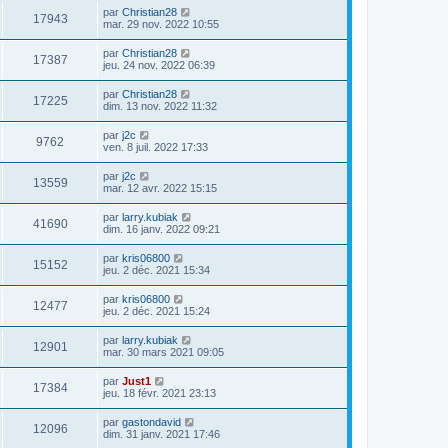
par
Christian28
17943
mar. 29 nov. 2022 10:55
par
Christian28
17387
jeu. 24 nov. 2022 06:39
par
Christian28
17225
dim. 13 nov. 2022 11:32
par
j2c
9762
ven. 8 juil. 2022 17:33
par
j2c
13559
mar. 12 avr. 2022 15:15
par
larry.kubiak
41690
dim. 16 janv. 2022 09:21
par
kris06800
15152
jeu. 2 déc. 2021 15:34
par
kris06800
12477
jeu. 2 déc. 2021 15:24
par
larry.kubiak
12901
mar. 30 mars 2021 09:05
par
Just1
17384
jeu. 18 févr. 2021 23:13
par
gastondavid
12096
dim. 31 janv. 2021 17:46