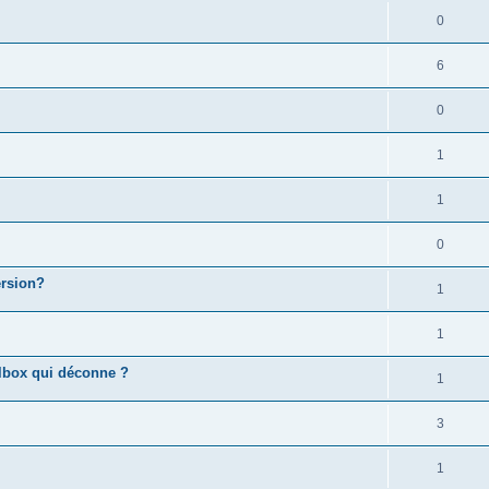
0
6
0
1
1
0
ersion?
1
1
olbox qui déconne ?
1
3
1