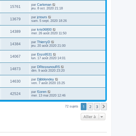
par
Carloman
15761
jeu. 8 oct. 2020 21:18
par
jctours
13679
sam. 5 sept. 2020 18:26
par
kris06800
14389
mer. 26 août 2020 11:50
par
ThierryD
14384
jeu. 20 août 2020 21:00
par
Enzo9531
14067
lun. 17 août 2020 14:01
par
DRissounouRS
14873
dim. 9 août 2020 23:20
par
Djibblondey
14630
ven. 7 août 2020 15:25
par
f1oren
42524
mer. 13 mai 2020 12:46
1
2
3
Suivante
72 sujets
Aller à