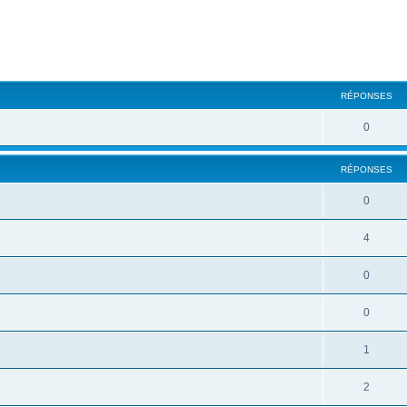
cher
cherche avancée
RÉPONSES
0
RÉPONSES
0
4
0
0
1
2