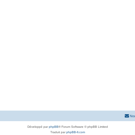
Nou
Développé par
phpBB
® Forum Software © phpBB Limited
Traduit par
phpBB-fr.com