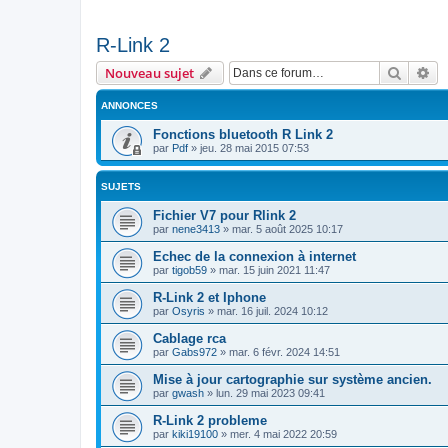
R-Link 2
Recher
Re
Nouveau sujet
ANNONCES
Fonctions bluetooth R Link 2
par
Pdf
»
jeu. 28 mai 2015 07:53
SUJETS
Fichier V7 pour Rlink 2
par
nene3413
»
mar. 5 août 2025 10:17
Echec de la connexion à internet
par
tigob59
»
mar. 15 juin 2021 11:47
R-Link 2 et Iphone
par
Osyris
»
mar. 16 juil. 2024 10:12
Cablage rca
par
Gabs972
»
mar. 6 févr. 2024 14:51
Mise à jour cartographie sur système ancien.
par
gwash
»
lun. 29 mai 2023 09:41
R-Link 2 probleme
par
kiki19100
»
mer. 4 mai 2022 20:59