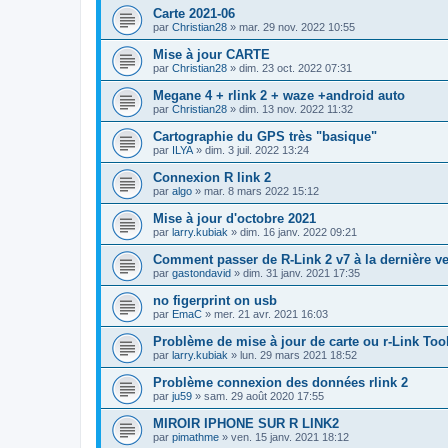
Carte 2021-06
par
Christian28
»
mar. 29 nov. 2022 10:55
Mise à jour CARTE
par
Christian28
»
dim. 23 oct. 2022 07:31
Megane 4 + rlink 2 + waze +android auto
par
Christian28
»
dim. 13 nov. 2022 11:32
Cartographie du GPS très "basique"
par
ILYA
»
dim. 3 juil. 2022 13:24
Connexion R link 2
par
algo
»
mar. 8 mars 2022 15:12
Mise à jour d'octobre 2021
par
larry.kubiak
»
dim. 16 janv. 2022 09:21
Comment passer de R-Link 2 v7 à la dernière v
par
gastondavid
»
dim. 31 janv. 2021 17:35
no figerprint on usb
par
EmaC
»
mer. 21 avr. 2021 16:03
Problème de mise à jour de carte ou r-Link To
par
larry.kubiak
»
lun. 29 mars 2021 18:52
Problème connexion des données rlink 2
par
ju59
»
sam. 29 août 2020 17:55
MIROIR IPHONE SUR R LINK2
par
pimathme
»
ven. 15 janv. 2021 18:12