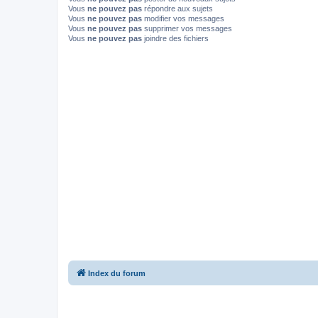
Vous
ne pouvez pas
répondre aux sujets
Vous
ne pouvez pas
modifier vos messages
Vous
ne pouvez pas
supprimer vos messages
Vous
ne pouvez pas
joindre des fichiers
Index du forum