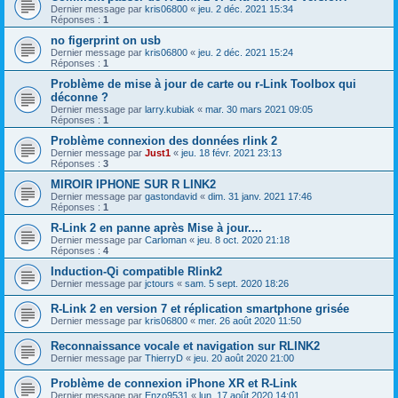
Dernier message par
kris06800
«
jeu. 2 déc. 2021 15:34
Réponses :
1
no figerprint on usb
Dernier message par
kris06800
«
jeu. 2 déc. 2021 15:24
Réponses :
1
Problème de mise à jour de carte ou r-Link Toolbox qui
déconne ?
Dernier message par
larry.kubiak
«
mar. 30 mars 2021 09:05
Réponses :
1
Problème connexion des données rlink 2
Dernier message par
Just1
«
jeu. 18 févr. 2021 23:13
Réponses :
3
MIROIR IPHONE SUR R LINK2
Dernier message par
gastondavid
«
dim. 31 janv. 2021 17:46
Réponses :
1
R-Link 2 en panne après Mise à jour....
Dernier message par
Carloman
«
jeu. 8 oct. 2020 21:18
Réponses :
4
Induction-Qi compatible Rlink2
Dernier message par
jctours
«
sam. 5 sept. 2020 18:26
R-Link 2 en version 7 et réplication smartphone grisée
Dernier message par
kris06800
«
mer. 26 août 2020 11:50
Reconnaissance vocale et navigation sur RLINK2
Dernier message par
ThierryD
«
jeu. 20 août 2020 21:00
Problème de connexion iPhone XR et R-Link
Dernier message par
Enzo9531
«
lun. 17 août 2020 14:01