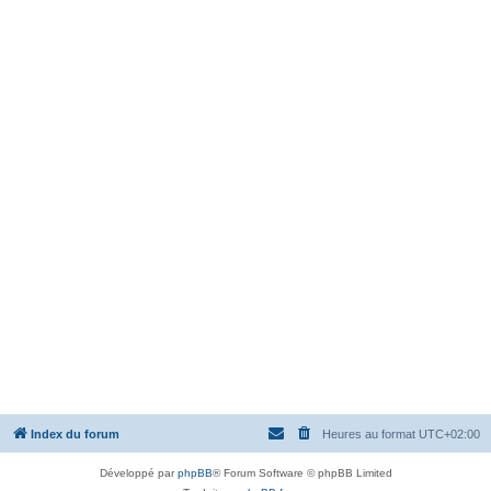
Index du forum
Heures au format
UTC+02:00
Développé par
phpBB
® Forum Software © phpBB Limited