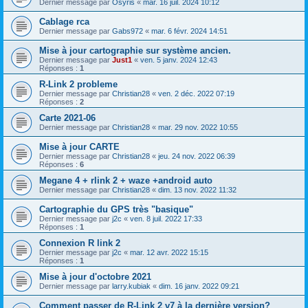
Dernier message par
Osyris
«
mar. 16 juil. 2024 10:12
Cablage rca
Dernier message par
Gabs972
«
mar. 6 févr. 2024 14:51
Mise à jour cartographie sur système ancien.
Dernier message par
Just1
«
ven. 5 janv. 2024 12:43
Réponses :
1
R-Link 2 probleme
Dernier message par
Christian28
«
ven. 2 déc. 2022 07:19
Réponses :
2
Carte 2021-06
Dernier message par
Christian28
«
mar. 29 nov. 2022 10:55
Mise à jour CARTE
Dernier message par
Christian28
«
jeu. 24 nov. 2022 06:39
Réponses :
6
Megane 4 + rlink 2 + waze +android auto
Dernier message par
Christian28
«
dim. 13 nov. 2022 11:32
Cartographie du GPS très "basique"
Dernier message par
j2c
«
ven. 8 juil. 2022 17:33
Réponses :
1
Connexion R link 2
Dernier message par
j2c
«
mar. 12 avr. 2022 15:15
Réponses :
1
Mise à jour d'octobre 2021
Dernier message par
larry.kubiak
«
dim. 16 janv. 2022 09:21
Comment passer de R-Link 2 v7 à la dernière version?