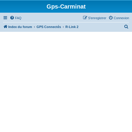
Gps-Carminat
FAQ
S’enregistrer
Connexion
R
Index du forum
GPS Connectés
R-Link 2
e
c
h
e
r
c
h
e
r