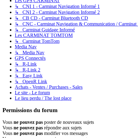
Les GPS CARMINAT
↳ CNI 1 - Carminat Navigation Informé 1
↳ CNI 2 - Carminat Navigation Informé 2
↳ CB CD - Carminat Bluetooth CD
↳ CNC - Carminat Navigation & Communication / Carminat
↳ Carminat Guidage Informé
Les CARMINAT TOMTOM
↳ Carminat TomTom
Media Nav
↳ Media Nav
GPS Connectés
↳ R-Link
↳ R-Link 2
↳ Easy Link
↳ OpenR Link
Achats - Ventes / Purchases - Sales
Le site - Le forum
Le lieu perdu / The lost place
Permissions du forum
Vous
ne pouvez pas
poster de nouveaux sujets
Vous
ne pouvez pas
répondre aux sujets
Vous
ne pouvez pas
modifier vos messages