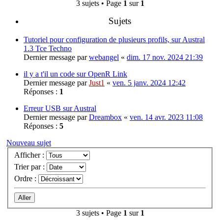
3 sujets • Page
1
sur
1
Sujets
Tutoriel pour configuration de plusieurs profils, sur Austral
1.3 Tce Techno
Dernier message par
webangel
«
dim. 17 nov. 2024 21:39
il y a t'il un code sur OpenR Link
Dernier message par
Just1
«
ven. 5 janv. 2024 12:42
Réponses :
1
Erreur USB sur Austral
Dernier message par
Dreambox
«
ven. 14 avr. 2023 11:08
Réponses :
5
Nouveau sujet
Afficher :
Trier par :
Ordre :
3 sujets • Page
1
sur
1