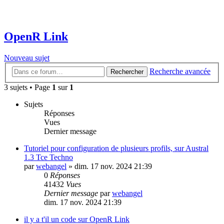
OpenR Link
Nouveau sujet
Recherche avancée
Rechercher
3 sujets • Page
1
sur
1
Sujets
Réponses
Vues
Dernier message
Tutoriel pour configuration de plusieurs profils, sur Austral
1.3 Tce Techno
par
webangel
»
dim. 17 nov. 2024 21:39
0
Réponses
41432
Vues
Dernier message
par
webangel
dim. 17 nov. 2024 21:39
il y a t'il un code sur OpenR Link