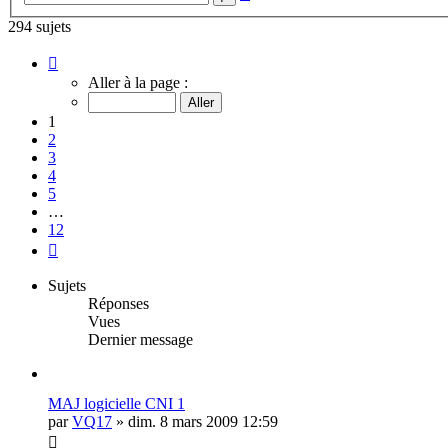
avancée
294 sujets
Page
1
Aller à la page :
sur
12
1
2
3
4
5
…
12
Suivante
Sujets
Réponses
Vues
Dernier message
MAJ logicielle CNI 1
par
VQ17
»
dim. 8 mars 2009 12:59