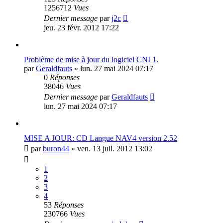
1256712
Vues
Dernier message
par
j2c
jeu. 23 févr. 2012 17:22
Problème de mise à jour du logiciel CNI 1.
par
Geraldfauts
»
lun. 27 mai 2024 07:17
0
Réponses
38046
Vues
Dernier message
par
Geraldfauts
lun. 27 mai 2024 07:17
MISE A JOUR: CD Langue NAV4 version 2.52
par
buron44
»
ven. 13 juil. 2012 13:02
1
2
3
4
53
Réponses
230766
Vues