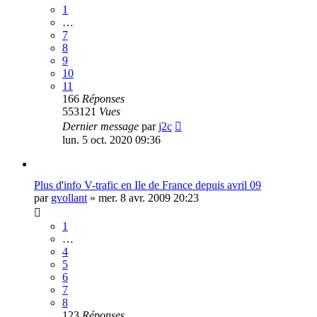
1
…
7
8
9
10
11
166
Réponses
553121
Vues
Dernier message
par
j2c
lun. 5 oct. 2020 09:36
Plus d'info V-trafic en Ile de France depuis avril 09
par
gvollant
»
mer. 8 avr. 2009 20:23
1
…
4
5
6
7
8
123
Réponses