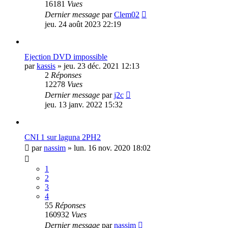
16181
Vues
Dernier message
par
Clem02
jeu. 24 août 2023 22:19
Ejection DVD impossible
par
kassis
»
jeu. 23 déc. 2021 12:13
2
Réponses
12278
Vues
Dernier message
par
j2c
jeu. 13 janv. 2022 15:32
CNI 1 sur laguna 2PH2
par
nassim
»
lun. 16 nov. 2020 18:02
1
2
3
4
55
Réponses
160932
Vues
Dernier message
par
nassim