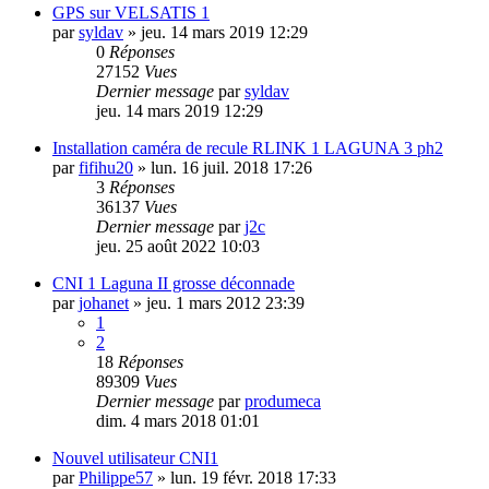
GPS sur VELSATIS 1
par
syldav
»
jeu. 14 mars 2019 12:29
0
Réponses
27152
Vues
Dernier message
par
syldav
jeu. 14 mars 2019 12:29
Installation caméra de recule RLINK 1 LAGUNA 3 ph2
par
fifihu20
»
lun. 16 juil. 2018 17:26
3
Réponses
36137
Vues
Dernier message
par
j2c
jeu. 25 août 2022 10:03
CNI 1 Laguna II grosse déconnade
par
johanet
»
jeu. 1 mars 2012 23:39
1
2
18
Réponses
89309
Vues
Dernier message
par
produmeca
dim. 4 mars 2018 01:01
Nouvel utilisateur CNI1
par
Philippe57
»
lun. 19 févr. 2018 17:33