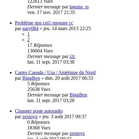
122613
Vues
Dernier message
par
laguna_ss
ven. 17 nov. 2017 21:35
Problème gps cni1 megane cc
par
gary084
»
jeu. 14 mars 2013 22:25
1
2
17
Réponses
136004
Vues
Dernier message
par
j2c
lun. 11 sept. 2017 03:38
Cartes Canada / Usa / Amérique du Nord
par
BiggBen
»
dim. 20 août 2017 06:33
5
Réponses
25638
Vues
Dernier message
par
BiggBen
lun. 11 sept. 2017 03:28
Changer poste autoradio
par
zextoyz
»
jeu. 3 août 2017 09:37
0
Réponses
18368
Vues
Dernier message
par
zextoyz
jeu. 3 août 2017 09:37