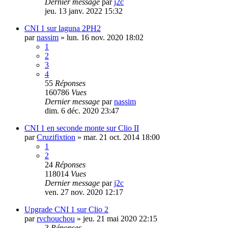
Dernier message
par
j2c
jeu. 13 janv. 2022 15:32
CNI 1 sur laguna 2PH2
par
nassim
»
lun. 16 nov. 2020 18:02
1
2
3
4
55
Réponses
160786
Vues
Dernier message
par
nassim
dim. 6 déc. 2020 23:47
CNI 1 en seconde monte sur Clio II
par
Cruzifixtion
»
mar. 21 oct. 2014 18:00
1
2
24
Réponses
118014
Vues
Dernier message
par
j2c
ven. 27 nov. 2020 12:17
Upgrade CNI 1 sur Clio 2
par
rvchouchou
»
jeu. 21 mai 2020 22:15
3
Réponses