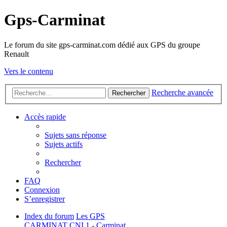
Gps-Carminat
Le forum du site gps-carminat.com dédié aux GPS du groupe
Renault
Vers le contenu
Recherche avancée
Rechercher
Accès rapide
Sujets sans réponse
Sujets actifs
Rechercher
FAQ
Connexion
S’enregistrer
Index du forum
Les GPS
CARMINAT
CNI 1 - Carminat