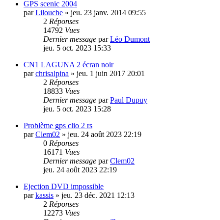
GPS scenic 2004
par
Lilouche
»
jeu. 23 janv. 2014 09:55
2
Réponses
14792
Vues
Dernier message
par
Léo Dumont
jeu. 5 oct. 2023 15:33
CN1 LAGUNA 2 écran noir
par
chrisalpina
»
jeu. 1 juin 2017 20:01
2
Réponses
18833
Vues
Dernier message
par
Paul Dupuy
jeu. 5 oct. 2023 15:28
Problème gps clio 2 rs
par
Clem02
»
jeu. 24 août 2023 22:19
0
Réponses
16171
Vues
Dernier message
par
Clem02
jeu. 24 août 2023 22:19
Ejection DVD impossible
par
kassis
»
jeu. 23 déc. 2021 12:13
2
Réponses
12273
Vues