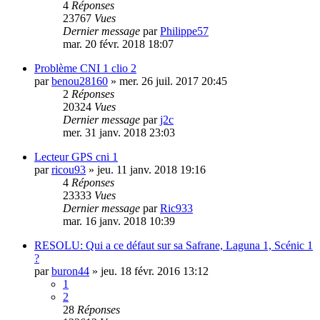
4
Réponses
23767
Vues
Dernier message
par
Philippe57
mar. 20 févr. 2018 18:07
Problème CNI 1 clio 2
par
benou28160
»
mer. 26 juil. 2017 20:45
2
Réponses
20324
Vues
Dernier message
par
j2c
mer. 31 janv. 2018 23:03
Lecteur GPS cni 1
par
ricou93
»
jeu. 11 janv. 2018 19:16
4
Réponses
23333
Vues
Dernier message
par
Ric933
mar. 16 janv. 2018 10:39
RESOLU: Qui a ce défaut sur sa Safrane, Laguna 1, Scénic 1
?
par
buron44
»
jeu. 18 févr. 2016 13:12
1
2
28
Réponses