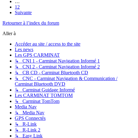
…
12
Suivante
Retourner à l’index du forum
Aller à
Accéder au site / access to the site
Les news
Les GPS CARMINAT
↳ CNI 1 - Carminat Navigation Informé 1
↳ CNI 2 - Carminat Navigation Informé 2
↳ CB CD - Carminat Bluetooth CD
↳ CNC - Carminat Navigation & Communication /
Carminat Bluetooth DVD
↳ Carminat Guidage Informé
Les CARMINAT TOMTOM
↳ Carminat TomTom
Media Nav
↳ Media Nav
GPS Connectés
↳ R-Link
↳ R-Link 2
↳ Easy Link