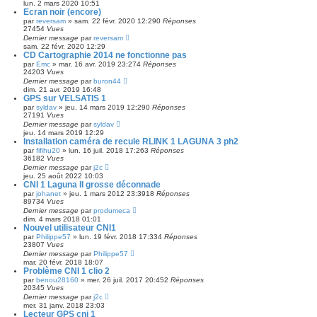
lun. 2 mars 2020 10:51
Ecran noir (encore)
par
reversam
»
sam. 22 févr. 2020 12:29
0
Réponses
27454
Vues
Dernier message
par
reversam
sam. 22 févr. 2020 12:29
CD Cartographie 2014 ne fonctionne pas
par
Emc
»
mar. 16 avr. 2019 23:27
4
Réponses
24203
Vues
Dernier message
par
buron44
dim. 21 avr. 2019 16:48
GPS sur VELSATIS 1
par
syldav
»
jeu. 14 mars 2019 12:29
0
Réponses
27191
Vues
Dernier message
par
syldav
jeu. 14 mars 2019 12:29
Installation caméra de recule RLINK 1 LAGUNA 3 ph2
par
fifihu20
»
lun. 16 juil. 2018 17:26
3
Réponses
36182
Vues
Dernier message
par
j2c
jeu. 25 août 2022 10:03
CNI 1 Laguna II grosse déconnade
par
johanet
»
jeu. 1 mars 2012 23:39
18
Réponses
89734
Vues
Dernier message
par
produmeca
dim. 4 mars 2018 01:01
Nouvel utilisateur CNI1
par
Philippe57
»
lun. 19 févr. 2018 17:33
4
Réponses
23807
Vues
Dernier message
par
Philippe57
mar. 20 févr. 2018 18:07
Problème CNI 1 clio 2
par
benou28160
»
mer. 26 juil. 2017 20:45
2
Réponses
20345
Vues
Dernier message
par
j2c
mer. 31 janv. 2018 23:03
Lecteur GPS cni 1