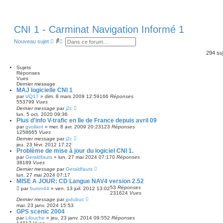
CNI 1 - Carminat Navigation Informé 1
R
R
Nouveau sujet
e
e
c
c
294 su
h
h
e
e
Sujets
r
r
Réponses
c
c
Vues
h
h
Dernier message
e
e
MAJ logicielle CNI 1
r
a
par
VQ17
»
dim. 8 mars 2009 12:59
166
Réponses
v
553799
Vues
a
Dernier message
par
j2c
n
lun. 5 oct. 2020 09:36
c
Plus d'info V-trafic en Ile de France depuis avril 09
é
par
gvollant
»
mer. 8 avr. 2009 20:23
123
Réponses
e
1258665
Vues
Dernier message
par
j2c
jeu. 23 févr. 2012 17:22
Problème de mise à jour du logiciel CNI 1.
par
Geraldfauts
»
lun. 27 mai 2024 07:17
0
Réponses
38189
Vues
Dernier message
par
Geraldfauts
lun. 27 mai 2024 07:17
MISE A JOUR: CD Langue NAV4 version 2.52
53
Réponses
par
buron44
»
ven. 13 juil. 2012 13:02
231624
Vues
Dernier message
par
jpdubuc
mar. 23 janv. 2024 15:53
GPS scenic 2004
par
Lilouche
»
jeu. 23 janv. 2014 09:55
2
Réponses