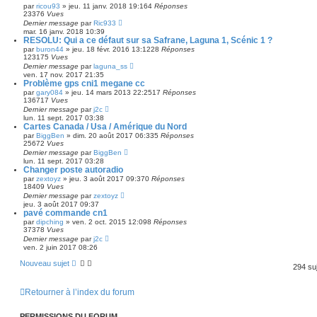
par
ricou93
»
jeu. 11 janv. 2018 19:16
4
Réponses
23376
Vues
Dernier message
par
Ric933
mar. 16 janv. 2018 10:39
RESOLU: Qui a ce défaut sur sa Safrane, Laguna 1, Scénic 1 ?
par
buron44
»
jeu. 18 févr. 2016 13:12
28
Réponses
123175
Vues
Dernier message
par
laguna_ss
ven. 17 nov. 2017 21:35
Problème gps cni1 megane cc
par
gary084
»
jeu. 14 mars 2013 22:25
17
Réponses
136717
Vues
Dernier message
par
j2c
lun. 11 sept. 2017 03:38
Cartes Canada / Usa / Amérique du Nord
par
BiggBen
»
dim. 20 août 2017 06:33
5
Réponses
25672
Vues
Dernier message
par
BiggBen
lun. 11 sept. 2017 03:28
Changer poste autoradio
par
zextoyz
»
jeu. 3 août 2017 09:37
0
Réponses
18409
Vues
Dernier message
par
zextoyz
jeu. 3 août 2017 09:37
pavé commande cn1
par
dipching
»
ven. 2 oct. 2015 12:09
8
Réponses
37378
Vues
Dernier message
par
j2c
ven. 2 juin 2017 08:26
Nouveau sujet
294 su
Retourner à l’index du forum
PERMISSIONS DU FORUM