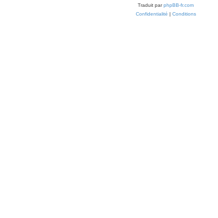
Traduit par
phpBB-fr.com
Confidentialité
|
Conditions