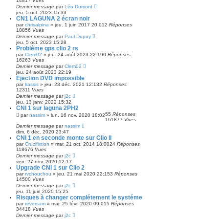
14817
Vues
Dernier message
par
Léo Dumont
jeu. 5 oct. 2023 15:33
CN1 LAGUNA 2 écran noir
par
chrisalpina
»
jeu. 1 juin 2017 20:01
2
Réponses
18856
Vues
Dernier message
par
Paul Dupuy
jeu. 5 oct. 2023 15:28
Problème gps clio 2 rs
par
Clem02
»
jeu. 24 août 2023 22:19
0
Réponses
16263
Vues
Dernier message
par
Clem02
jeu. 24 août 2023 22:19
Ejection DVD impossible
par
kassis
»
jeu. 23 déc. 2021 12:13
2
Réponses
12311
Vues
Dernier message
par
j2c
jeu. 13 janv. 2022 15:32
CNI 1 sur laguna 2PH2
55
Réponses
par
nassim
»
lun. 16 nov. 2020 18:02
161877
Vues
Dernier message
par
nassim
dim. 6 déc. 2020 23:47
CNI 1 en seconde monte sur Clio II
par
Cruzifixtion
»
mar. 21 oct. 2014 18:00
24
Réponses
118676
Vues
Dernier message
par
j2c
ven. 27 nov. 2020 12:17
Upgrade CNI 1 sur Clio 2
par
rvchouchou
»
jeu. 21 mai 2020 22:15
3
Réponses
14500
Vues
Dernier message
par
j2c
jeu. 11 juin 2020 15:25
Risques à changer complétement le systéme
par
reversam
»
mar. 25 févr. 2020 09:01
5
Réponses
34418
Vues
Dernier message
par
j2c