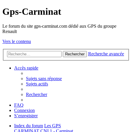
Gps-Carminat
Le forum du site gps-carminat.com dédié aux GPS du groupe
Renault
Vers le contenu
Recherche avancée
Rechercher
Accès rapide
Sujets sans réponse
Sujets actifs
Rechercher
FAQ
Connexion
S’enregistrer
Index du forum
Les GPS
CARMINAT
CNI 1 - Carminat