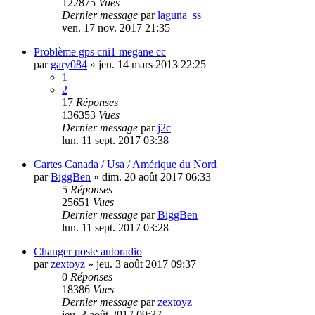
122875
Vues
Dernier message
par
laguna_ss
ven. 17 nov. 2017 21:35
Problème gps cni1 megane cc
par
gary084
»
jeu. 14 mars 2013 22:25
1
2
17
Réponses
136353
Vues
Dernier message
par
j2c
lun. 11 sept. 2017 03:38
Cartes Canada / Usa / Amérique du Nord
par
BiggBen
»
dim. 20 août 2017 06:33
5
Réponses
25651
Vues
Dernier message
par
BiggBen
lun. 11 sept. 2017 03:28
Changer poste autoradio
par
zextoyz
»
jeu. 3 août 2017 09:37
0
Réponses
18386
Vues
Dernier message
par
zextoyz
jeu. 3 août 2017 09:37