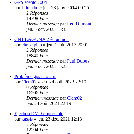
GPS scenic 2004
par
Lilouche
»
jeu. 23 janv. 2014 09:55
2
Réponses
14798
Vues
Dernier message
par
Léo Dumont
jeu. 5 oct. 2023 15:33
CN1 LAGUNA 2 écran noir
par
chrisalpina
»
jeu. 1 juin 2017 20:01
2
Réponses
18840
Vues
Dernier message
par
Paul Dupuy
jeu. 5 oct. 2023 15:28
Problème gps clio 2 rs
par
Clem02
»
jeu. 24 août 2023 22:19
0
Réponses
16206
Vues
Dernier message
par
Clem02
jeu. 24 août 2023 22:19
Ejection DVD impossible
par
kassis
»
jeu. 23 déc. 2021 12:13
2
Réponses
12294
Vues