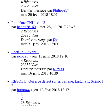
4
Réponses
23779
Vues
Dernier message
par
Philippe57
mar. 20 févr. 2018 18:07
Problème CNI 1 clio 2
par
benou28160
»
mer. 26 juil. 2017 20:45
2
Réponses
20335
Vues
Dernier message
par
j2c
mer. 31 janv. 2018 23:03
Lecteur GPS cni 1
par
ricou93
»
jeu. 11 janv. 2018 19:16
4
Réponses
23357
Vues
Dernier message
par
Ric933
mar. 16 janv. 2018 10:39
RESOLU: Qui a ce défaut sur sa Safrane, Laguna 1, Scénic 1
?
par
buron44
»
jeu. 18 févr. 2016 13:12
1
2
28
Réponses