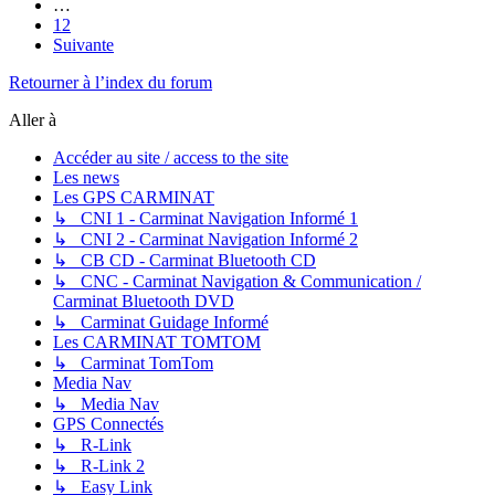
…
12
Suivante
Retourner à l’index du forum
Aller à
Accéder au site / access to the site
Les news
Les GPS CARMINAT
↳ CNI 1 - Carminat Navigation Informé 1
↳ CNI 2 - Carminat Navigation Informé 2
↳ CB CD - Carminat Bluetooth CD
↳ CNC - Carminat Navigation & Communication /
Carminat Bluetooth DVD
↳ Carminat Guidage Informé
Les CARMINAT TOMTOM
↳ Carminat TomTom
Media Nav
↳ Media Nav
GPS Connectés
↳ R-Link
↳ R-Link 2
↳ Easy Link