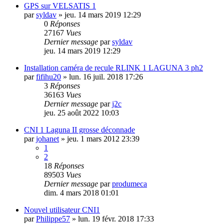
GPS sur VELSATIS 1
par
syldav
»
jeu. 14 mars 2019 12:29
0
Réponses
27167
Vues
Dernier message
par
syldav
jeu. 14 mars 2019 12:29
Installation caméra de recule RLINK 1 LAGUNA 3 ph2
par
fifihu20
»
lun. 16 juil. 2018 17:26
3
Réponses
36163
Vues
Dernier message
par
j2c
jeu. 25 août 2022 10:03
CNI 1 Laguna II grosse déconnade
par
johanet
»
jeu. 1 mars 2012 23:39
1
2
18
Réponses
89503
Vues
Dernier message
par
produmeca
dim. 4 mars 2018 01:01
Nouvel utilisateur CNI1
par
Philippe57
»
lun. 19 févr. 2018 17:33