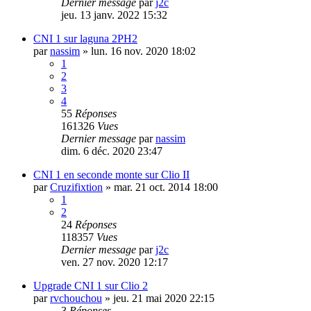
Dernier message
par
j2c
jeu. 13 janv. 2022 15:32
CNI 1 sur laguna 2PH2
par
nassim
»
lun. 16 nov. 2020 18:02
1
2
3
4
55
Réponses
161326
Vues
Dernier message
par
nassim
dim. 6 déc. 2020 23:47
CNI 1 en seconde monte sur Clio II
par
Cruzifixtion
»
mar. 21 oct. 2014 18:00
1
2
24
Réponses
118357
Vues
Dernier message
par
j2c
ven. 27 nov. 2020 12:17
Upgrade CNI 1 sur Clio 2
par
rvchouchou
»
jeu. 21 mai 2020 22:15
3
Réponses