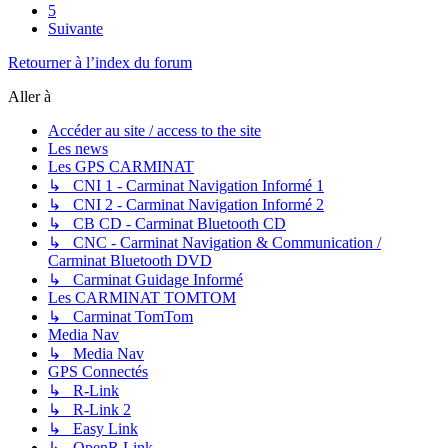
5
Suivante
Retourner à l’index du forum
Aller à
Accéder au site / access to the site
Les news
Les GPS CARMINAT
↳ CNI 1 - Carminat Navigation Informé 1
↳ CNI 2 - Carminat Navigation Informé 2
↳ CB CD - Carminat Bluetooth CD
↳ CNC - Carminat Navigation & Communication /
Carminat Bluetooth DVD
↳ Carminat Guidage Informé
Les CARMINAT TOMTOM
↳ Carminat TomTom
Media Nav
↳ Media Nav
GPS Connectés
↳ R-Link
↳ R-Link 2
↳ Easy Link
↳ OpenR Link