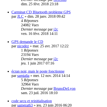
dim. 25 févr. 2018 23:18
Carminat CD Bluetooth probleme GPS
par
JLC
»
dim. 28 janv. 2018 09:42
4
Réponses
24082
Vues
Dernier message
par
j2c
ven. 16 févr. 2018 14:11
GPS demande le CD
par
nicodez
»
mar. 25 avr. 2017 12:22
1
Réponses
23194
Vues
Dernier message
par
j2c
jeu. 1 juin 2017 07:16
écran noir, mais le poste fonctionne
par
samialia
»
mer. 12 nov. 2014 14:14
5
Réponses
32964
Vues
Dernier message
par
BrunoDeLyon
sam. 23 juil. 2016 18:10
code secu et reinitialisation
par
samgrat63
»
jeu. 23 juin 2016 06:20