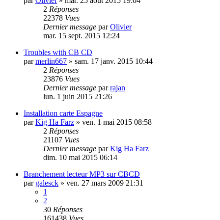
par
Olivier
»
mar. 25 août 2015 19:04
2
Réponses
22378
Vues
Dernier message
par
Olivier
mar. 15 sept. 2015 12:24
Troubles with CB CD
par
merlin667
»
sam. 17 janv. 2015 10:44
2
Réponses
23876
Vues
Dernier message
par
rajan
lun. 1 juin 2015 21:26
Installation carte Espagne
par
Kig Ha Farz
»
ven. 1 mai 2015 08:58
2
Réponses
21107
Vues
Dernier message
par
Kig Ha Farz
dim. 10 mai 2015 06:14
Branchement lecteur MP3 sur CBCD
par
galesck
»
ven. 27 mars 2009 21:31
1
2
30
Réponses
161438
Vues