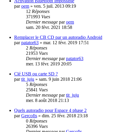
Activation Bluetooth Impossible
par
oem
»
ven. 5 juil. 2013 09:19
12
Réponses
371993
Vues
Dernier message
par
oem
sam. 20 févr. 2021 18:58
Remplacer le CB CD par un autoradio Android
par
patator63
»
mar. 12 févr. 2019 17:51
2
Réponses
21953
Vues
Dernier message
par
patator63
mer. 13 févr. 2019 20:05
Clé USB ou carte SD ?
par
tit_juju
»
sam. 9 juin 2018 21:06
5
Réponses
25841
Vues
Dernier message
par
tit_juju
mer. 8 août 2018 21:13
Quels autoradio pour Espace 4 phase 2
par
Gercofis
»
dim. 25 févr. 2018 23:18
0
Réponses
26396
Vues
Dernier message
par
Gercofis