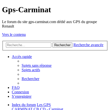
Gps-Carminat
Le forum du site gps-carminat.com dédié aux GPS du groupe
Renault
Vers le contenu
Recherche avancée
Rechercher
Accès rapide
Sujets sans réponse
Sujets actifs
Rechercher
FAQ
Connexion
S’enregistrer
Index du forum
Les GPS
CARMINAT
CB CD - Carminat