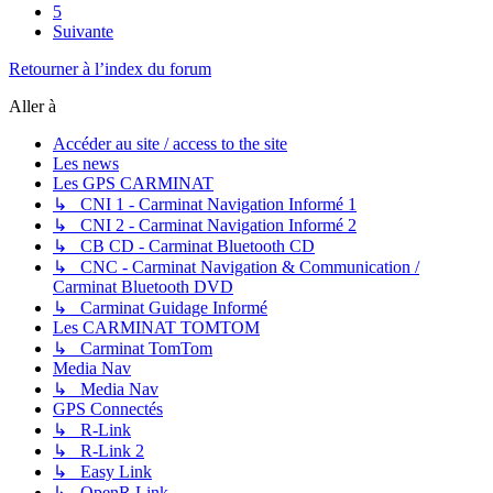
5
Suivante
Retourner à l’index du forum
Aller à
Accéder au site / access to the site
Les news
Les GPS CARMINAT
↳ CNI 1 - Carminat Navigation Informé 1
↳ CNI 2 - Carminat Navigation Informé 2
↳ CB CD - Carminat Bluetooth CD
↳ CNC - Carminat Navigation & Communication /
Carminat Bluetooth DVD
↳ Carminat Guidage Informé
Les CARMINAT TOMTOM
↳ Carminat TomTom
Media Nav
↳ Media Nav
GPS Connectés
↳ R-Link
↳ R-Link 2
↳ Easy Link
↳ OpenR Link