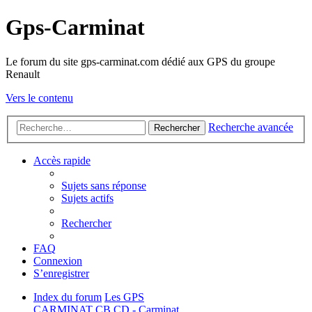
Gps-Carminat
Le forum du site gps-carminat.com dédié aux GPS du groupe
Renault
Vers le contenu
Recherche avancée
Rechercher
Accès rapide
Sujets sans réponse
Sujets actifs
Rechercher
FAQ
Connexion
S’enregistrer
Index du forum
Les GPS
CARMINAT
CB CD - Carminat