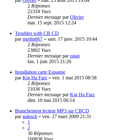
par
Olivier
»
mar. 25 août 2015 19:04
2
Réponses
22318
Vues
Dernier message
par
Olivier
mar. 15 sept. 2015 12:24
Troubles with CB CD
par
merlin667
»
sam. 17 janv. 2015 10:44
2
Réponses
23802
Vues
Dernier message
par
rajan
lun. 1 juin 2015 21:26
Installation carte Espagne
par
Kig Ha Farz
»
ven. 1 mai 2015 08:58
2
Réponses
21036
Vues
Dernier message
par
Kig Ha Farz
dim. 10 mai 2015 06:14
Branchement lecteur MP3 sur CBCD
par
galesck
»
ven. 27 mars 2009 21:31
1
2
30
Réponses
160838
Vues