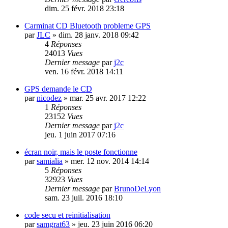
dim. 25 févr. 2018 23:18
Carminat CD Bluetooth probleme GPS
par
JLC
»
dim. 28 janv. 2018 09:42
4
Réponses
24013
Vues
Dernier message
par
j2c
ven. 16 févr. 2018 14:11
GPS demande le CD
par
nicodez
»
mar. 25 avr. 2017 12:22
1
Réponses
23152
Vues
Dernier message
par
j2c
jeu. 1 juin 2017 07:16
écran noir, mais le poste fonctionne
par
samialia
»
mer. 12 nov. 2014 14:14
5
Réponses
32923
Vues
Dernier message
par
BrunoDeLyon
sam. 23 juil. 2016 18:10
code secu et reinitialisation
par
samgrat63
»
jeu. 23 juin 2016 06:20