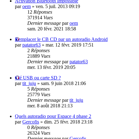
Activation Bluetooth Impossible
par
oem
»
ven. 5 juil. 2013 09:19
12
Réponses
371914
Vues
Dernier message
par
oem
sam. 20 févr. 2021 18:58
Remplacer le CB CD par un autoradio Android
par
patator63
»
mar. 12 févr. 2019 17:51
2
Réponses
21889
Vues
Dernier message
par
patator63
mer. 13 févr. 2019 20:05
Clé USB ou carte SD ?
par
tit_juju
»
sam. 9 juin 2018 21:06
5
Réponses
25779
Vues
Dernier message
par
tit_juju
mer. 8 août 2018 21:13
Quels autoradio pour Espace 4 phase 2
par
Gercofis
»
dim. 25 févr. 2018 23:18
0
Réponses
26324
Vues
Dernier message
par
Gercofis