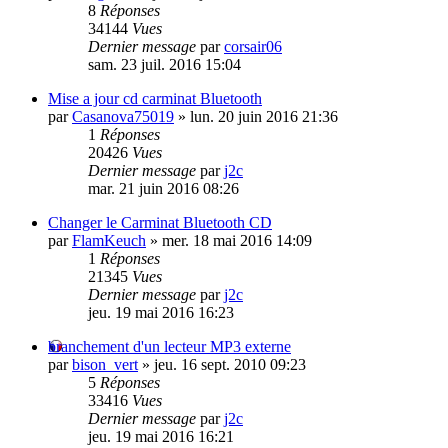
8
Réponses
34144
Vues
Dernier message
par
corsair06
sam. 23 juil. 2016 15:04
Mise a jour cd carminat Bluetooth
par
Casanova75019
»
lun. 20 juin 2016 21:36
1
Réponses
20426
Vues
Dernier message
par
j2c
mar. 21 juin 2016 08:26
Changer le Carminat Bluetooth CD
par
FlamKeuch
»
mer. 18 mai 2016 14:09
1
Réponses
21345
Vues
Dernier message
par
j2c
jeu. 19 mai 2016 16:23
branchement d'un lecteur MP3 externe
par
bison_vert
»
jeu. 16 sept. 2010 09:23
5
Réponses
33416
Vues
Dernier message
par
j2c
jeu. 19 mai 2016 16:21