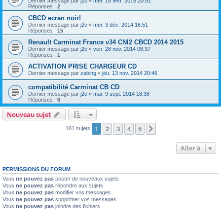
Dernier message par
j2c
«
mer. 18 févr. 2015 20:51
Réponses :
2
CBCD ecran noir!
Dernier message par
j2c
«
mer. 3 déc. 2014 16:51
Réponses :
15
Renault Carminat France v34 CNI2 CBCD 2014 2015
Dernier message par
j2c
«
ven. 28 nov. 2014 08:37
Réponses :
1
ACTIVATION PRISE CHARGEUR CD
Dernier message par
zabing
«
jeu. 13 nov. 2014 20:46
compatibilité Carminat CB CD
Dernier message par
j2c
«
mar. 9 sept. 2014 18:38
Réponses :
6
Nouveau sujet
1
2
3
4
5
Suivante
101 sujets
Aller à
PERMISSIONS DU FORUM
Vous
ne pouvez pas
poster de nouveaux sujets
Vous
ne pouvez pas
répondre aux sujets
Vous
ne pouvez pas
modifier vos messages
Vous
ne pouvez pas
supprimer vos messages
Vous
ne pouvez pas
joindre des fichiers