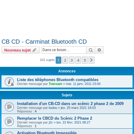
CB CD - Carminat Bluetooth CD
Rechercher
Recherche avanc
Nouveau sujet
1
2
3
4
5
Suivante
101 sujets
Annonces
Liste des téléphones Bluetooth compatibles
Dernier message par
Transam
«
mar. 11 janv. 2011 23:00
Sujets
Installation d'un CB-CD dans un scénic 2 phase 2 de 2009
Dernier message par
loulou
«
jeu. 25 mars 2021 18:03
Réponses :
4
Remplacer le CBCD du Scénic 2 Phase 2
Dernier message par
j2c
«
lun. 22 févr. 2021 08:27
Réponses :
1
Activation Bluetooth Impossible