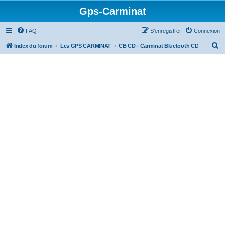
Gps-Carminat
FAQ
S’enregistrer
Connexion
R
Index du forum
Les GPS CARMINAT
CB CD - Carminat Bluetooth CD
e
c
h
e
r
c
h
e
r