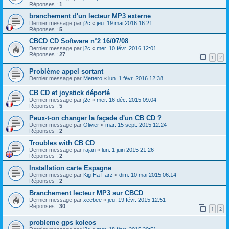
Réponses :
1
branchement d'un lecteur MP3 externe
Dernier message par
j2c
«
jeu. 19 mai 2016 16:21
Réponses :
5
CBCD CD Software n°2 16/07/08
Dernier message par
j2c
«
mer. 10 févr. 2016 12:01
Réponses :
27
1
2
Problème appel sortant
Dernier message par
Mettero
«
lun. 1 févr. 2016 12:38
CB CD et joystick déporté
Dernier message par
j2c
«
mer. 16 déc. 2015 09:04
Réponses :
5
Peux-t-on changer la façade d'un CB CD ?
Dernier message par
Olivier
«
mar. 15 sept. 2015 12:24
Réponses :
2
Troubles with CB CD
Dernier message par
rajan
«
lun. 1 juin 2015 21:26
Réponses :
2
Installation carte Espagne
Dernier message par
Kig Ha Farz
«
dim. 10 mai 2015 06:14
Réponses :
2
Branchement lecteur MP3 sur CBCD
Dernier message par
xeebee
«
jeu. 19 févr. 2015 12:51
Réponses :
30
1
2
probleme gps koleos