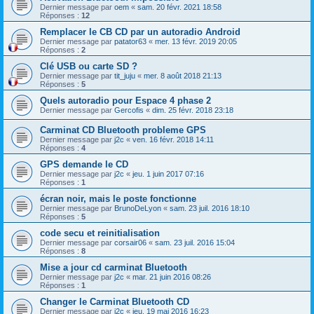
Dernier message par
oem
«
sam. 20 févr. 2021 18:58
Réponses :
12
Remplacer le CB CD par un autoradio Android
Dernier message par
patator63
«
mer. 13 févr. 2019 20:05
Réponses :
2
Clé USB ou carte SD ?
Dernier message par
tit_juju
«
mer. 8 août 2018 21:13
Réponses :
5
Quels autoradio pour Espace 4 phase 2
Dernier message par
Gercofis
«
dim. 25 févr. 2018 23:18
Carminat CD Bluetooth probleme GPS
Dernier message par
j2c
«
ven. 16 févr. 2018 14:11
Réponses :
4
GPS demande le CD
Dernier message par
j2c
«
jeu. 1 juin 2017 07:16
Réponses :
1
écran noir, mais le poste fonctionne
Dernier message par
BrunoDeLyon
«
sam. 23 juil. 2016 18:10
Réponses :
5
code secu et reinitialisation
Dernier message par
corsair06
«
sam. 23 juil. 2016 15:04
Réponses :
8
Mise a jour cd carminat Bluetooth
Dernier message par
j2c
«
mar. 21 juin 2016 08:26
Réponses :
1
Changer le Carminat Bluetooth CD
Dernier message par
j2c
«
jeu. 19 mai 2016 16:23