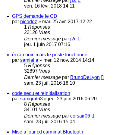
Dernier message
par
j2c
ven. 16 févr. 2018 14:11
GPS demande le CD
par
nicodez
»
mar. 25 avr. 2017 12:22
1
Réponses
23126
Vues
Dernier message
par
j2c
jeu. 1 juin 2017 07:16
écran noir, mais le poste fonctionne
par
samialia
»
mer. 12 nov. 2014 14:14
5
Réponses
32897
Vues
Dernier message
par
BrunoDeLyon
sam. 23 juil. 2016 18:10
code secu et reinitialisation
par
samgrat63
»
jeu. 23 juin 2016 06:20
8
Réponses
34101
Vues
Dernier message
par
corsair06
sam. 23 juil. 2016 15:04
Mise a jour cd carminat Bluetooth