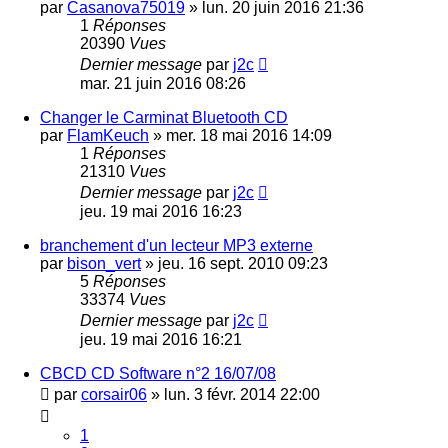
par
Casanova75019
»
lun. 20 juin 2016 21:36
1
Réponses
20390
Vues
Dernier message
par
j2c
mar. 21 juin 2016 08:26
Changer le Carminat Bluetooth CD
par
FlamKeuch
»
mer. 18 mai 2016 14:09
1
Réponses
21310
Vues
Dernier message
par
j2c
jeu. 19 mai 2016 16:23
branchement d'un lecteur MP3 externe
par
bison_vert
»
jeu. 16 sept. 2010 09:23
5
Réponses
33374
Vues
Dernier message
par
j2c
jeu. 19 mai 2016 16:21
CBCD CD Software n°2 16/07/08
par
corsair06
»
lun. 3 févr. 2014 22:00
1