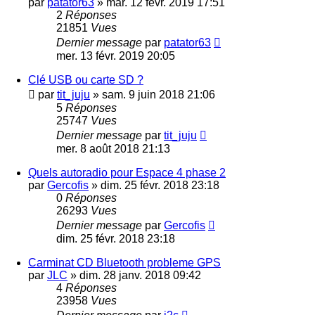
par
patator63
»
mar. 12 févr. 2019 17:51
2
Réponses
21851
Vues
Dernier message
par
patator63
mer. 13 févr. 2019 20:05
Clé USB ou carte SD ?
par
tit_juju
»
sam. 9 juin 2018 21:06
5
Réponses
25747
Vues
Dernier message
par
tit_juju
mer. 8 août 2018 21:13
Quels autoradio pour Espace 4 phase 2
par
Gercofis
»
dim. 25 févr. 2018 23:18
0
Réponses
26293
Vues
Dernier message
par
Gercofis
dim. 25 févr. 2018 23:18
Carminat CD Bluetooth probleme GPS
par
JLC
»
dim. 28 janv. 2018 09:42
4
Réponses
23958
Vues