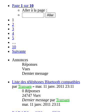
Page
1
sur
10
Aller à la page :
1
2
3
4
5
…
10
Suivante
Annonces
Réponses
Vues
Dernier message
Liste des téléphones Bluetooth compatibles
par
Transam
»
mar. 11 janv. 2011 23:11
0
Réponses
24747
Vues
Dernier message
par
Transam
mar. 11 janv. 2011 23:11