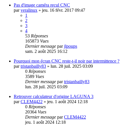
Pas d'image caméra recul CNC
par
veralinux
»
jeu. 16 févr. 2017 09:47
1
2
3
4
53
Réponses
165873
Vues
Dernier message
par
jlpoups
sam. 2 août 2025 16:12
Pourquoi mon écran CNC reste-t-il noir par intermittence ?
par
tristanbailly83
»
lun. 28 juil. 2025 03:09
0
Réponses
3589
Vues
Dernier message
par
tristanbailly83
lun. 28 juil. 2025 03:09
Retrouver calculateur d'origine LAGUNA 3
par
CLEM4422
»
jeu. 1 août 2024 12:18
0
Réponses
20364
Vues
Dernier message
par
CLEM4422
jeu. 1 août 2024 12:18