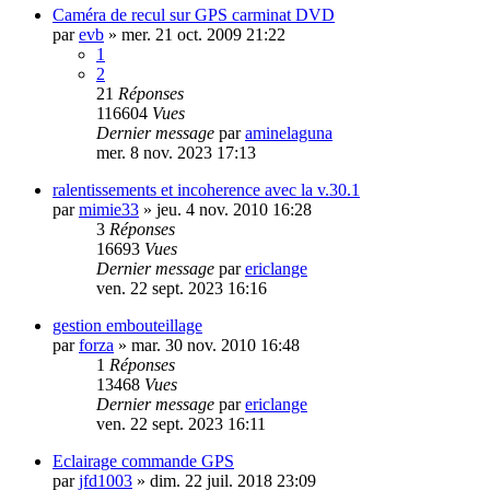
Caméra de recul sur GPS carminat DVD
par
evb
»
mer. 21 oct. 2009 21:22
1
2
21
Réponses
116604
Vues
Dernier message
par
aminelaguna
mer. 8 nov. 2023 17:13
ralentissements et incoherence avec la v.30.1
par
mimie33
»
jeu. 4 nov. 2010 16:28
3
Réponses
16693
Vues
Dernier message
par
ericlange
ven. 22 sept. 2023 16:16
gestion embouteillage
par
forza
»
mar. 30 nov. 2010 16:48
1
Réponses
13468
Vues
Dernier message
par
ericlange
ven. 22 sept. 2023 16:11
Eclairage commande GPS
par
jfd1003
»
dim. 22 juil. 2018 23:09