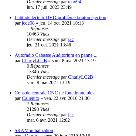
Dernier message
par
max94
lun. 17 juil. 2023 23:49
Latitude lecteur DVD problème bouton éjection
par
jede08
»
jeu. 14 oct. 2021 10:13
1
Réponses
10463
Vues
Dernier message
par
j2c
jeu. 21 oct. 2021 13:46
Autoradio Cabasse Auditorium en panne ...
par
CharlyLC2B
»
sam. 8 mai 2021 13:19
0
Réponses
13346
Vues
Dernier message
par
CharlyLC2B
sam. 8 mai 2021 13:19
Console centrale CNC ne fonctionne plus
par
Calienito
»
ven. 22 avr. 2016 21:30
7
Réponses
21298
Vues
Dernier message
par
j2c
mar. 6 avr. 2021 12:02
SRAM initialization
par
_Martin_
»
mer. 30 juin 2010 17:15