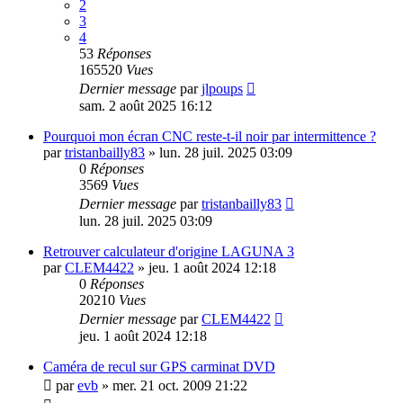
2
3
4
53
Réponses
165520
Vues
Dernier message
par
jlpoups
sam. 2 août 2025 16:12
Pourquoi mon écran CNC reste-t-il noir par intermittence ?
par
tristanbailly83
»
lun. 28 juil. 2025 03:09
0
Réponses
3569
Vues
Dernier message
par
tristanbailly83
lun. 28 juil. 2025 03:09
Retrouver calculateur d'origine LAGUNA 3
par
CLEM4422
»
jeu. 1 août 2024 12:18
0
Réponses
20210
Vues
Dernier message
par
CLEM4422
jeu. 1 août 2024 12:18
Caméra de recul sur GPS carminat DVD
par
evb
»
mer. 21 oct. 2009 21:22