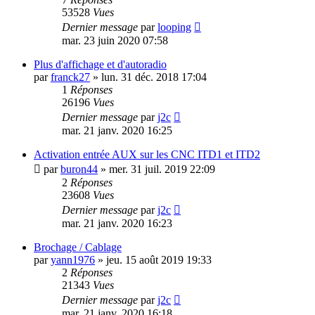
53528
Vues
Dernier message
par
looping
mar. 23 juin 2020 07:58
Plus d'affichage et d'autoradio
par
franck27
»
lun. 31 déc. 2018 17:04
1
Réponses
26196
Vues
Dernier message
par
j2c
mar. 21 janv. 2020 16:25
Activation entrée AUX sur les CNC ITD1 et ITD2
par
buron44
»
mer. 31 juil. 2019 22:09
2
Réponses
23608
Vues
Dernier message
par
j2c
mar. 21 janv. 2020 16:23
Brochage / Cablage
par
yann1976
»
jeu. 15 août 2019 19:33
2
Réponses
21343
Vues
Dernier message
par
j2c
mar. 21 janv. 2020 16:18