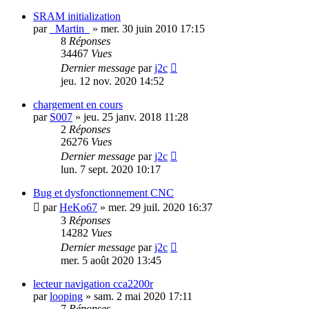
SRAM initialization
par
_Martin_
»
mer. 30 juin 2010 17:15
8
Réponses
34467
Vues
Dernier message
par
j2c
jeu. 12 nov. 2020 14:52
chargement en cours
par
S007
»
jeu. 25 janv. 2018 11:28
2
Réponses
26276
Vues
Dernier message
par
j2c
lun. 7 sept. 2020 10:17
Bug et dysfonctionnement CNC
par
HeKo67
»
mer. 29 juil. 2020 16:37
3
Réponses
14282
Vues
Dernier message
par
j2c
mer. 5 août 2020 13:45
lecteur navigation cca2200r
par
looping
»
sam. 2 mai 2020 17:11
7
Réponses