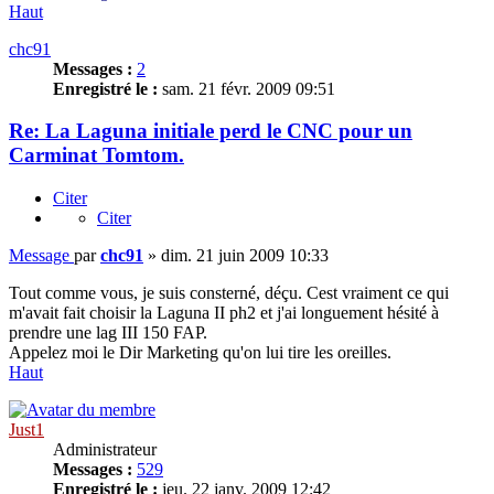
Haut
chc91
Messages :
2
Enregistré le :
sam. 21 févr. 2009 09:51
Re: La Laguna initiale perd le CNC pour un
Carminat Tomtom.
Citer
Citer
Message
par
chc91
»
dim. 21 juin 2009 10:33
Tout comme vous, je suis consterné, déçu. Cest vraiment ce qui
m'avait fait choisir la Laguna II ph2 et j'ai longuement hésité à
prendre une lag III 150 FAP.
Appelez moi le Dir Marketing qu'on lui tire les oreilles.
Haut
Just1
Administrateur
Messages :
529
Enregistré le :
jeu. 22 janv. 2009 12:42