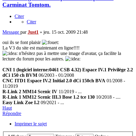
Carminat Tomtom.
Citer
Citer
Message
par
Just1
»
jeu. 15 oct. 2009 21:48
oui ils se font plaisir
La V3 du site est maintenant en ligne!!!!
n'hésitez pas à mettre une image d'avatar, ça facilite la
lecture du forum pour les autres.
CNI 1 (logiciel interne:0461 CSB 4.32) Espace IV.1 Privilège 2.2
dCi 150 ch BVM
06/2003 - 01/2008
CNC ITD1 Espace IV.2 Initial 2.0 dCi 150ch BVA
01/2008 -
11/2019
R-Link 2 MM14 Scenic IV
11/2019 - ...
R-Link 1 MM12 Scenic III.3 Bose 1.2 tce 130
10/2018 - ....
Easy Link Zoe I.2
09/2021 - ...
Haut
Répondre
Imprimer le sujet