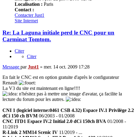
Localisation :
Paris
Contact :
Contacter Just1
Site Internet
Re: La Laguna initiale perd le CNC pour un
Carminat Tomtom.
Citer
Citer
Message
par
Just1
»
mer. 14 oct. 2009 17:28
En fait le CNC est en option gratuite d'après le configurateur
Renault
La V3 du site est maintenant en ligne!!!!
n'hésitez pas à mettre une image d'avatar, ça facilite la
lecture du forum pour les autres.
CNI 1 (logiciel interne:0461 CSB 4.32) Espace IV.1 Privilège 2.2
dCi 150 ch BVM
06/2003 - 01/2008
CNC ITD1 Espace IV.2 Initial 2.0 dCi 150ch BVA
01/2008 -
11/2019
R-Link 2 MM14 Scenic IV
11/2019 - ...