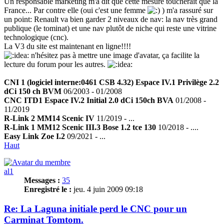
Un responsable marketing m'a dit que cette mesure toucherait que la
France... Par contre elle (oui c'est une femme
) m'a rassuré sur
un point: Renault va bien garder 2 niveaux de nav: la nav très grand
publique (le tominat) et une nav plutôt de niche qui reste une vitrine
technologique (cnc).
La V3 du site est maintenant en ligne!!!!
n'hésitez pas à mettre une image d'avatar, ça facilite la
lecture du forum pour les autres.
CNI 1 (logiciel interne:0461 CSB 4.32) Espace IV.1 Privilège 2.2
dCi 150 ch BVM
06/2003 - 01/2008
CNC ITD1 Espace IV.2 Initial 2.0 dCi 150ch BVA
01/2008 -
11/2019
R-Link 2 MM14 Scenic IV
11/2019 - ...
R-Link 1 MM12 Scenic III.3 Bose 1.2 tce 130
10/2018 - ....
Easy Link Zoe I.2
09/2021 - ...
Haut
al1
Messages :
35
Enregistré le :
jeu. 4 juin 2009 09:18
Re: La Laguna initiale perd le CNC pour un
Carminat Tomtom.