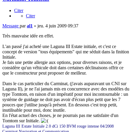
Citer
Citer
Message
par
al1
»
jeu. 4 juin 2009 09:37
Très mauvaise idée en effet.
L'an passé j'ai acheté une Laguna III Estate initiale, et c'est ce
concept de version "tous équipements" qui me séduit dans la finition
Initiale.
Je fais une petite allergie aux options, pour diverses raisons, et je
considère qu'un véhicule doit dans certaines déclinaisons offrir ce
que le constructeur peut proposer de meilleur.
Dans le cas particulier du Carminat, (j'avais auparavant un CNI sur
Laguna II), je ne l'ai jamais mis en concurrence avec des modèles du
type Tomtom, en raison d'un impératif pour moi incontournable : un
système de guidage ne doit pas avoir d'écran plus petit que les 7
pouces que j'utilise jusqu'à présent. En dessous c'est trop petit,
inutilisable pour moi, donc inutile.
En l'état actuel des choses, je ne pourrais pas me satisfaire d'un
Tomtom sur Initiale.
Laguna III Estate Initiale 2.0 dCi 150 BVM rouge intense 04/2008
Carminat Navigation et Communication