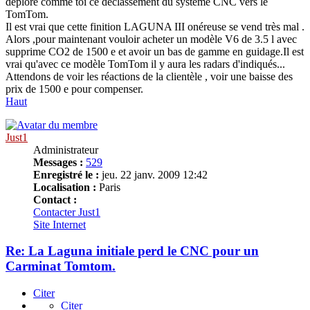
déplore comme toi ce déclassement du systême CNC vers le
TomTom.
Il est vrai que cette finition LAGUNA III onéreuse se vend très mal .
Alors ,pour maintenant vouloir acheter un modèle V6 de 3.5 l avec
supprime CO2 de 1500 e et avoir un bas de gamme en guidage.Il est
vrai qu'avec ce modèle TomTom il y aura les radars d'indiqués...
Attendons de voir les réactions de la clientèle , voir une baisse des
prix de 1500 e pour compenser.
Haut
Just1
Administrateur
Messages :
529
Enregistré le :
jeu. 22 janv. 2009 12:42
Localisation :
Paris
Contact :
Contacter Just1
Site Internet
Re: La Laguna initiale perd le CNC pour un
Carminat Tomtom.
Citer
Citer