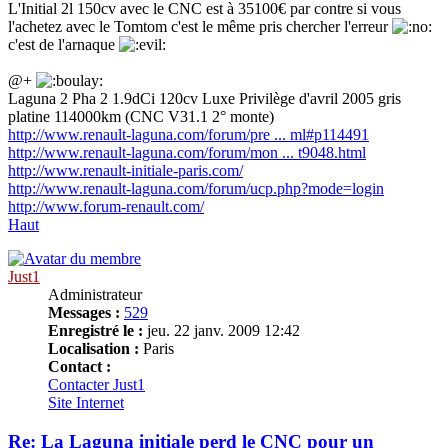
L'Initial 2l 150cv avec le CNC est à 35100€ par contre si vous
l'achetez avec le Tomtom c'est le même pris chercher l'erreur
c'est de l'arnaque
@+
Laguna 2 Pha 2 1.9dCi 120cv Luxe Privilège d'avril 2005 gris
platine 114000km (CNC V31.1 2° monte)
http://www.renault-laguna.com/forum/pre ... ml#p114491
http://www.renault-laguna.com/forum/mon ... t9048.html
http://www.renault-initiale-paris.com/
http://www.renault-laguna.com/forum/ucp.php?mode=login
http://www.forum-renault.com/
Haut
Just1
Administrateur
Messages :
529
Enregistré le :
jeu. 22 janv. 2009 12:42
Localisation :
Paris
Contact :
Contacter Just1
Site Internet
Re: La Laguna initiale perd le CNC pour un