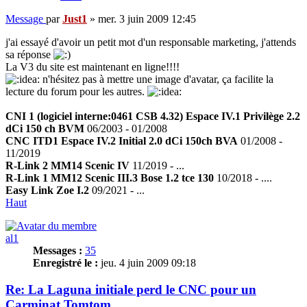
Message
par
Just1
»
mer. 3 juin 2009 12:45
j'ai essayé d'avoir un petit mot d'un responsable marketing, j'attends
sa réponse
La V3 du site est maintenant en ligne!!!!
n'hésitez pas à mettre une image d'avatar, ça facilite la
lecture du forum pour les autres.
CNI 1 (logiciel interne:0461 CSB 4.32) Espace IV.1 Privilège 2.2
dCi 150 ch BVM
06/2003 - 01/2008
CNC ITD1 Espace IV.2 Initial 2.0 dCi 150ch BVA
01/2008 -
11/2019
R-Link 2 MM14 Scenic IV
11/2019 - ...
R-Link 1 MM12 Scenic III.3 Bose 1.2 tce 130
10/2018 - ....
Easy Link Zoe I.2
09/2021 - ...
Haut
al1
Messages :
35
Enregistré le :
jeu. 4 juin 2009 09:18
Re: La Laguna initiale perd le CNC pour un
Carminat Tomtom.