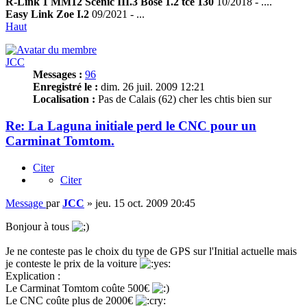
R-Link 1 MM12 Scenic III.3 Bose 1.2 tce 130
10/2018 - ....
Easy Link Zoe I.2
09/2021 - ...
Haut
JCC
Messages :
96
Enregistré le :
dim. 26 juil. 2009 12:21
Localisation :
Pas de Calais (62) cher les chtis bien sur
Re: La Laguna initiale perd le CNC pour un
Carminat Tomtom.
Citer
Citer
Message
par
JCC
»
jeu. 15 oct. 2009 20:45
Bonjour à tous
Je ne conteste pas le choix du type de GPS sur l'Initial actuelle mais
je conteste le prix de la voiture
Explication :
Le Carminat Tomtom coûte 500€
Le CNC coûte plus de 2000€