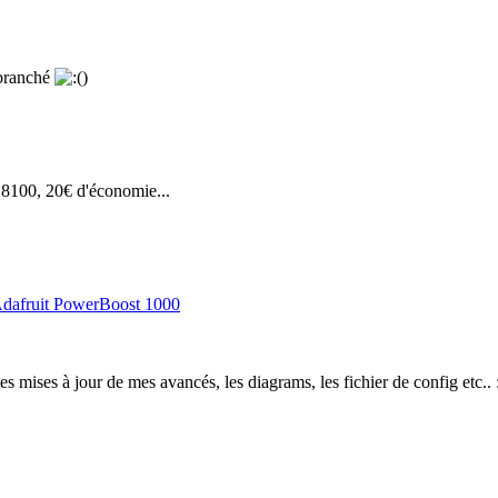
 branché
)
8100, 20€ d'économie...
 Adafruit PowerBoost 1000
es mises à jour de mes avancés, les diagrams, les fichier de config etc.. 