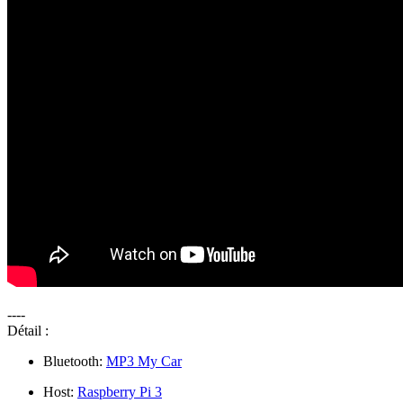
----
Détail :
Bluetooth:
MP3 My Car
Host:
Raspberry Pi 3