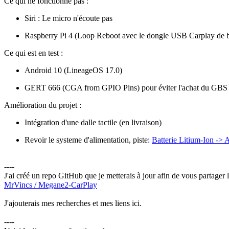
Ce qui ne fonctionne pas :
Siri : Le micro n'écoute pas
Raspberry Pi 4 (Loop Reboot avec le dongle USB Carplay de
Ce qui est en test :
Android 10 (LineageOS 17.0)
GERT 666 (CGA from GPIO Pins) pour éviter l'achat du GBS 
Amélioration du projet :
Intégration d'une dalle tactile (en livraison)
Revoir le systeme d'alimentation, piste:
Batterie Litium-Ion ->
----
J'ai créé un repo GitHub que je metterais à jour afin de vous partager l
MrVincs / Megane2-CarPlay
J'ajouterais mes recherches et mes liens ici.
----