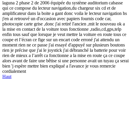
laguna 2 phase 2 de 2006 équipée du système auditorium cabasse
qui ce compose du lecteur navigation,du chargeur six cd et de
amplificateur dans la boite a gant donc voila le lecteur navigation hs
j'en ai retrouvé un d'occasion avec papiers fournis code car,
photocopie carte grise ,donc j'ai retiré l'ancien ,mit le nouveau ok a
la mise en contact de la voiture tous fonctionne ,radio,cd,gps,telp
enfin tous sauf que lorsque je veut mettre la voiture en route tous ce
coupe et l’écran ce fige sur un encart code erroné j'ai attendu un
moment rien ne ce passe j'ai essayé d'appuyé sur plusieurs boutons
rien je précise que j'ai le joystick j'ai débranché la batterie pour voir
rien de mieux a l’arrêt ca fonctionne a la mise en route ça ce coupe
alors avant de faire une bêtise si une personne avait un tuyau ça serai
bien 'j espère mettre bien expliqué a l'avance je vous remercie
cordialement
Haut