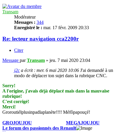
Transam
Modérateur
Messages :
344
Enregistré le :
mar. 17 févr. 2009 20:33
Re: lecteur navigation cca2200r
Citer
Message
par
Transam
»
jeu. 7 mai 2020 23:04
j2c
a écrit :
mer. 6 mai 2020 10:06
J'ai demandé à un
modo de déplacer ton sujet dans la rubrique CNC.
Sorry!
A l'origine, j'avais déjà déplacé mais dans la mauvaise
rubrique!
C'est corrigé!
Merci!
Groroutiélplusinpadlaplanète!!!! Méfôpapouçé!
GROJOUJOU
.............................
MEGAJOUJOU
Le forum des passionnés des Renault