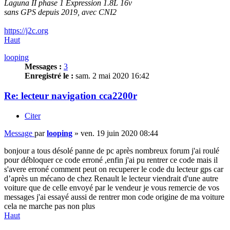
Laguna II phase 1 Expression 1.8L 16v
sans GPS depuis 2019, avec CNI2
https://j2c.org
Haut
looping
Messages :
3
Enregistré le :
sam. 2 mai 2020 16:42
Re: lecteur navigation cca2200r
Citer
Message
par
looping
»
ven. 19 juin 2020 08:44
bonjour a tous désolé panne de pc après nombreux forum j'ai roulé
pour débloquer ce code erroné ,enfin j'ai pu rentrer ce code mais il
s'avere erroné comment peut on recuperer le code du lecteur gps car
d’après un mécano de chez Renault le lecteur viendrait d'une autre
voiture que de celle envoyé par le vendeur je vous remercie de vos
messages j'ai essayé aussi de rentrer mon code origine de ma voiture
cela ne marche pas non plus
Haut