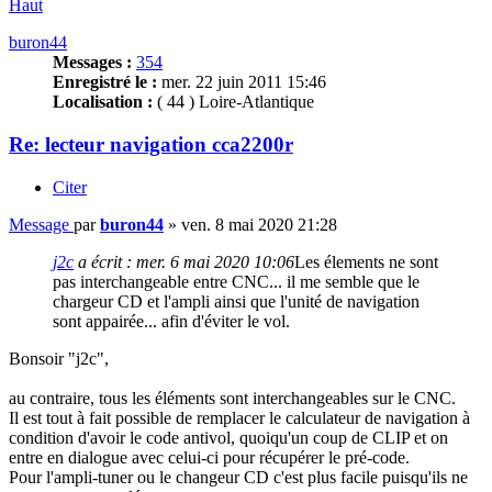
Haut
buron44
Messages :
354
Enregistré le :
mer. 22 juin 2011 15:46
Localisation :
( 44 ) Loire-Atlantique
Re: lecteur navigation cca2200r
Citer
Message
par
buron44
»
ven. 8 mai 2020 21:28
j2c
a écrit :
mer. 6 mai 2020 10:06
Les élements ne sont
pas interchangeable entre CNC... il me semble que le
chargeur CD et l'ampli ainsi que l'unité de navigation
sont appairée... afin d'éviter le vol.
Bonsoir "j2c",
au contraire, tous les éléments sont interchangeables sur le CNC.
Il est tout à fait possible de remplacer le calculateur de navigation à
condition d'avoir le code antivol, quoiqu'un coup de CLIP et on
entre en dialogue avec celui-ci pour récupérer le pré-code.
Pour l'ampli-tuner ou le changeur CD c'est plus facile puisqu'ils ne