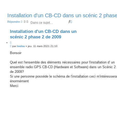
Installation d'un CB-CD dans un scénic 2 phas
R
R
Répondre
e
e
c
c
Installation d'un CB-CD dans un
h
h
e
e
scénic 2 phase 2 de 2009
r
r
C
c
c
M
i
par
loulou
»
jeu. 11 mars 2021 21:10
h
h
e
t
e
e
s
Bonsoir
e
r
a
s
r
v
a
a
g
Quel est l'ensemble des éléments nécessaires pour l'installation d' un
n
e
ensemble radio GPS CB-CD (Hardware et Software) dans un Scénic 2
c
de 2009?
é
e
Si une personne posséde le schéma de l'installation ceci m'intéressera
énormément
Merci