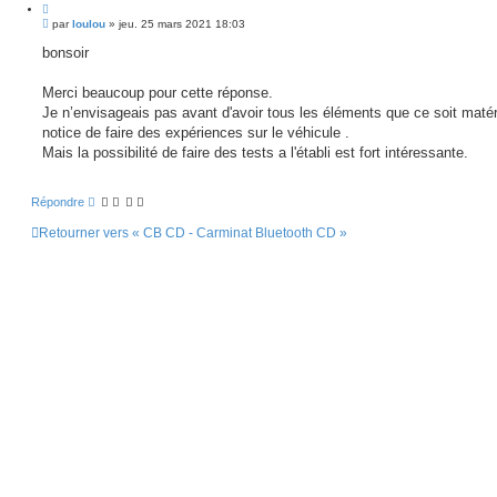
C
M
i
par
loulou
»
jeu. 25 mars 2021 18:03
e
t
s
bonsoir
e
s
r
a
g
Merci beaucoup pour cette réponse.
e
Je n’envisageais pas avant d'avoir tous les éléments que ce soit matér
notice de faire des expériences sur le véhicule .
Mais la possibilité de faire des tests a l'établi est fort intéressante.
Répondre
Retourner vers « CB CD - Carminat Bluetooth CD »