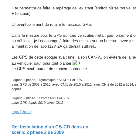
g
e
Il te permettra de faire le repérage de l'existant (endroit où se trouve l
+ fonction)
Et éventuellement de refaire le faisceau GPS.
Dans la mesure pour le GPS sur ces véhicules n'était pas forcément 
au véhicule, je t'encourage à faire des essais sur un bureau.. avec jus
alimentation de labo (12V 2A ça devrait suffire)..
Les GPS de cette époque avait une liaison CAN-V.. on évitera de la ra
au véhicule, sauf pour tout planter
Le GPS peut tourner de manière autonome.
Laguna II phase 1 Dynamique ESTATE 1.8L 16v
sans GPS de 2002 à 2010, avec CNI1 de 2010 à 2012, avec CNI2 de 2012 à 2014,
depuis
Laguna II phase 1 Expression 1.8L 16v
sans GPS depuis 2019, avec CNI2
https://j2c.org
Re: Installation d'un CB-CD dans un
scénic 2 phase 2 de 2009