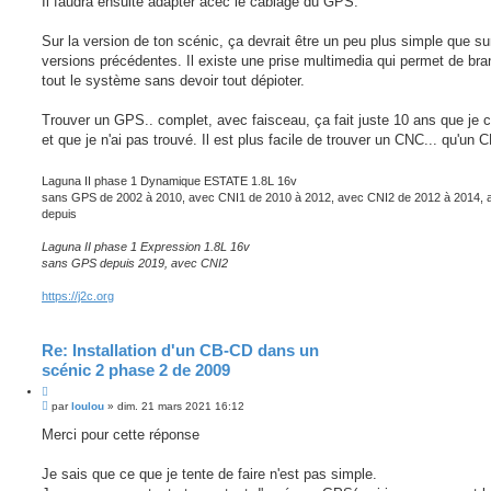
Il faudra ensuite adapter acec le câblage du GPS.
Sur la version de ton scénic, ça devrait être un peu plus simple que su
versions précédentes. Il existe une prise multimedia qui permet de bra
tout le système sans devoir tout dépioter.
Trouver un GPS.. complet, avec faisceau, ça fait juste 10 ans que je 
et que je n'ai pas trouvé. Il est plus facile de trouver un CNC... qu'un 
Laguna II phase 1 Dynamique ESTATE 1.8L 16v
sans GPS de 2002 à 2010, avec CNI1 de 2010 à 2012, avec CNI2 de 2012 à 2014,
depuis
Laguna II phase 1 Expression 1.8L 16v
sans GPS depuis 2019, avec CNI2
https://j2c.org
Re: Installation d'un CB-CD dans un
scénic 2 phase 2 de 2009
C
M
i
par
loulou
»
dim. 21 mars 2021 16:12
e
t
s
Merci pour cette réponse
e
s
r
a
g
Je sais que ce que je tente de faire n'est pas simple.
e