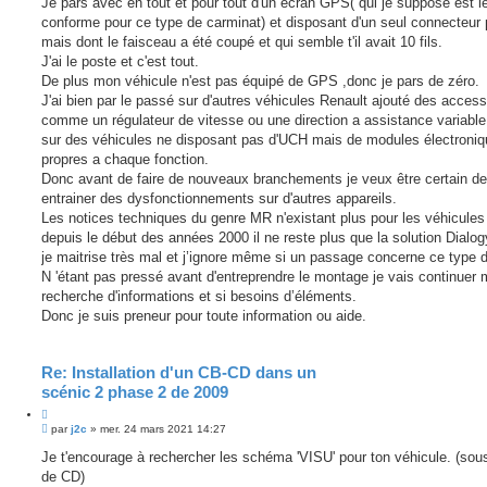
Je pars avec en tout et pour tout d'un écran GPS( qui je suppose est 
conforme pour ce type de carminat) et disposant d'un seul connecteur 
mais dont le faisceau a été coupé et qui semble t'il avait 10 fils.
J'ai le poste et c'est tout.
De plus mon véhicule n'est pas équipé de GPS ,donc je pars de zéro.
J'ai bien par le passé sur d'autres véhicules Renault ajouté des access
comme un régulateur de vitesse ou une direction a assistance variabl
sur des véhicules ne disposant pas d'UCH mais de modules électroniq
propres a chaque fonction.
Donc avant de faire de nouveaux branchements je veux être certain d
entrainer des dysfonctionnements sur d'autres appareils.
Les notices techniques du genre MR n'existant plus pour les véhicule
depuis le début des années 2000 il ne reste plus que la solution Dialo
je maitrise très mal et j’ignore même si un passage concerne ce type
N 'étant pas pressé avant d'entreprendre le montage je vais continuer
recherche d'informations et si besoins d’éléments.
Donc je suis preneur pour toute information ou aide.
Re: Installation d'un CB-CD dans un
scénic 2 phase 2 de 2009
C
M
i
par
j2c
»
mer. 24 mars 2021 14:27
e
t
s
Je t'encourage à rechercher les schéma 'VISU' pour ton véhicule. (sou
e
s
de CD)
r
a