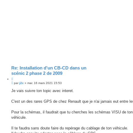
Re: Installation d'un CB-CD dans un
scénic 2 phase 2 de 2009
C
M
i
par
j2c
»
mar. 16 mars 2021 15:53
e
t
s
Je vais suivre ton topic avec interet.
e
s
r
a
g
C'est un des rares GPS de chez Renault que je n'ai jamais eut entre l
e
Pour la schémas, il faudrait que tu cherches les schémas VISU de ton
véhicule.
Il te faudra sans doute faire du repérage du cablage de ton véhicule.