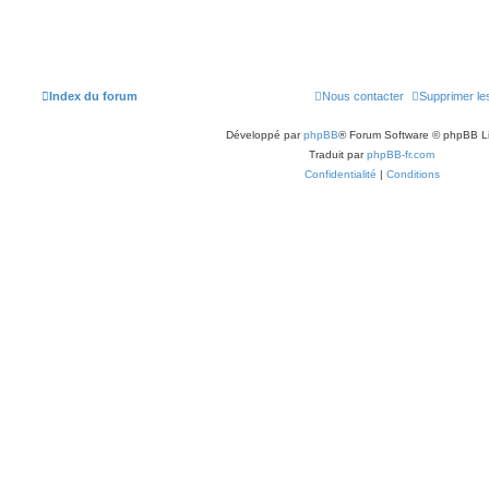
Index du forum
Nous contacter
Supprimer le
Développé par
phpBB
® Forum Software © phpBB L
Traduit par
phpBB-fr.com
Confidentialité
|
Conditions