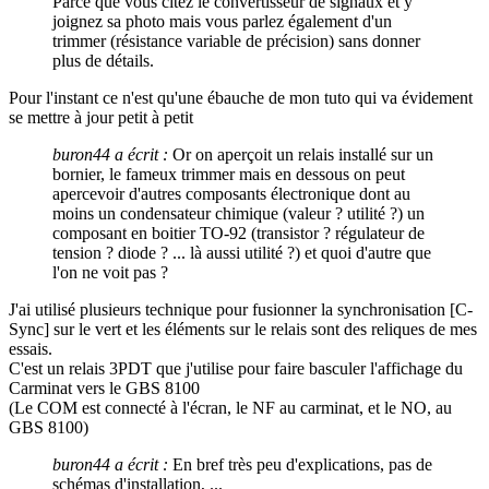
Parce que vous citez le convertisseur de signaux et y
joignez sa photo mais vous parlez également d'un
trimmer (résistance variable de précision) sans donner
plus de détails.
Pour l'instant ce n'est qu'une ébauche de mon tuto qui va évidement
se mettre à jour petit à petit
buron44 a écrit :
Or on aperçoit un relais installé sur un
bornier, le fameux trimmer mais en dessous on peut
apercevoir d'autres composants électronique dont au
moins un condensateur chimique (valeur ? utilité ?) un
composant en boitier TO-92 (transistor ? régulateur de
tension ? diode ? ... là aussi utilité ?) et quoi d'autre que
l'on ne voit pas ?
J'ai utilisé plusieurs technique pour fusionner la synchronisation [C-
Sync] sur le vert et les éléments sur le relais sont des reliques de mes
essais.
C'est un relais 3PDT que j'utilise pour faire basculer l'affichage du
Carminat vers le GBS 8100
(Le COM est connecté à l'écran, le NF au carminat, et le NO, au
GBS 8100)
buron44 a écrit :
En bref très peu d'explications, pas de
schémas d'installation, ...