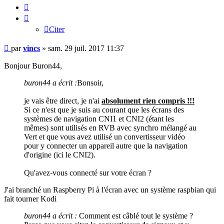
Citer
Citer
Message
par
vincs
»
sam. 29 juil. 2017 11:37
Bonjour Buron44,
buron44 a écrit :
Bonsoir,
je vais être direct, je n'ai
absolument rien compris !!!
Si ce n'est que je suis au courant que les écrans des
systèmes de navigation CNI1 et CNI2 (étant les
mêmes) sont utilisés en RVB avec synchro mélangé au
Vert et que vous avez utilisé un convertisseur vidéo
pour y connecter un appareil autre que la navigation
d'origine (ici le CNI2).
Qu'avez-vous connecté sur votre écran ?
J'ai branché un Raspberry Pi à l'écran avec un système raspbian qui
fait tourner Kodi
buron44 a écrit :
Comment est câblé tout le système ?