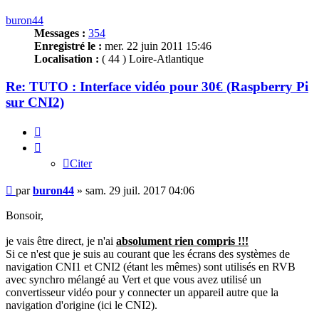
buron44
Messages :
354
Enregistré le :
mer. 22 juin 2011 15:46
Localisation :
( 44 ) Loire-Atlantique
Re: TUTO : Interface vidéo pour 30€ (Raspberry Pi
sur CNI2)
Citer
Citer
Message
par
buron44
»
sam. 29 juil. 2017 04:06
Bonsoir,
je vais être direct, je n'ai
absolument rien compris !!!
Si ce n'est que je suis au courant que les écrans des systèmes de
navigation CNI1 et CNI2 (étant les mêmes) sont utilisés en RVB
avec synchro mélangé au Vert et que vous avez utilisé un
convertisseur vidéo pour y connecter un appareil autre que la
navigation d'origine (ici le CNI2).