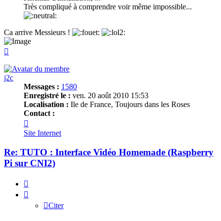
Très compliqué à comprendre voir même impossible...
Ca arrive Messieurs !
Haut
j2c
Messages :
1580
Enregistré le :
ven. 20 août 2010 15:53
Localisation :
Ile de France, Toujours dans les Roses
Contact :
Contacter
j2c
Site Internet
Re: TUTO : Interface Vidéo Homemade (Raspberry
Pi sur CNI2)
Citer
Citer