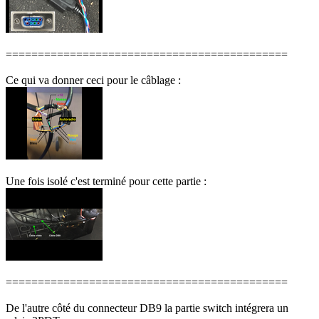
============================================
Ce qui va donner ceci pour le câblage :
Une fois isolé c'est terminé pour cette partie :
============================================
De l'autre côté du connecteur DB9 la partie switch intégrera un