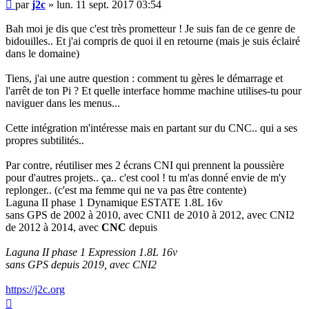
Message
par
j2c
»
lun. 11 sept. 2017 03:54
Bah moi je dis que c'est très prometteur ! Je suis fan de ce genre de
bidouilles.. Et j'ai compris de quoi il en retourne (mais je suis éclairé
dans le domaine)
Tiens, j'ai une autre question : comment tu gères le démarrage et
l'arrêt de ton Pi ? Et quelle interface homme machine utilises-tu pour
naviguer dans les menus...
Cette intégration m'intéresse mais en partant sur du CNC.. qui a ses
propres subtilités..
Par contre, réutiliser mes 2 écrans CNI qui prennent la poussière
pour d'autres projets.. ça.. c'est cool ! tu m'as donné envie de m'y
replonger.. (c'est ma femme qui ne va pas être contente)
Laguna II phase 1 Dynamique ESTATE 1.8L 16v
sans GPS de 2002 à 2010, avec CNI1 de 2010 à 2012, avec CNI2
de 2012 à 2014, avec
CNC
depuis
Laguna II phase 1 Expression 1.8L 16v
sans GPS depuis 2019, avec CNI2
https://j2c.org
Haut