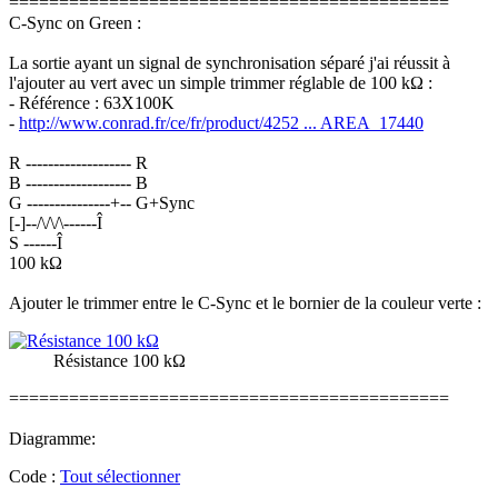
============================================
C-Sync on Green :
La sortie ayant un signal de synchronisation séparé j'ai réussit à
l'ajouter au vert avec un simple trimmer réglable de 100 kΩ :
- Référence : 63X100K
-
http://www.conrad.fr/ce/fr/product/4252 ... AREA_17440
R ------------------- R
B ------------------- B
G ---------------+-- G+Sync
[-]--/\/\/\------Î
S ------Î
100 kΩ
Ajouter le trimmer entre le C-Sync et le bornier de la couleur verte :
Résistance 100 kΩ
============================================
Diagramme:
Code :
Tout sélectionner