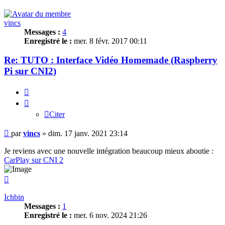
vincs
Messages :
4
Enregistré le :
mer. 8 févr. 2017 00:11
Re: TUTO : Interface Vidéo Homemade (Raspberry
Pi sur CNI2)
Citer
Citer
Message
par
vincs
»
dim. 17 janv. 2021 23:14
Je reviens avec une nouvelle intégration beaucoup mieux aboutie :
CarPlay sur CNI 2
Haut
Ichbin
Messages :
1
Enregistré le :
mer. 6 nov. 2024 21:26