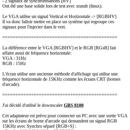
- 2 signaux de synchronisations [HV]
Ont été une base solide lors de test avec xrandr (linux).
Le VGA utilise un signal Vertical et Horizontale -> [RGBHV]
Il va donc falloir mettre en place un système qui regroupe ces
signaux pour l'injecter dans le vert.
============================================
La différence entre le VGA [RGBHV] et le RGB [RGsB] fait
affaire aussi de fréquence horizontale:
VGA : 31Hz
RGB : 15Hz
L'écran utilise une ancienne méthode d'affichage qui utilise une
fréquence horizontale de 15KHz comme les écrans CRT (bornes
d'arcade).
============================================
J'ai décidé d'utilisé le downscaler
GBS 8100
Cet adaptateur est prévu pour connecter un PC avec une sortie VGA
sur les écrans de borne d'arcade qui demandent un signal RGB
15KHz avec Synchro séparé [RGB+S] :