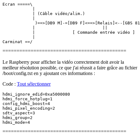
Ecran =====\

            |

            | (Câble vidéo/alim.)

            |

             )==>[DB9 M]-=[DB9 F]<==>[Relais]<--[GBS 81
            |                           ||

            |               [ Commande entrée vidéo ]

            |

============================================
Le Raspberry pour afficher la vidéo correctement doit avoir la
meilleur résolution possible, ce que j'ai réussit a faire grâce au fichier
/boot/config.txt en y ajoutant ces informations :
Code :
Tout sélectionner
hdmi_ignore_edid=0xa5000080

hdmi_force_hotplug=1

config_hdmi_boost=4

hdmi_pixel_encoding=2

sdtv_aspect=3

hdmi_group=2

============================================