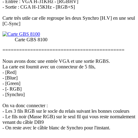
- Entrée : VGA H-31KHz - [RGBHV]
- Sortie : CGA H-15KHz - [RGB+S]
Carte très utile car elle regroupe les deux Synchro [H.V] en une seul
[C-Sync]
Carte GBS 8100
============================================
Nous avons donc une entrée VGA et une sortie RGBS.
La carte est fournit avec un connecteur de 5 fils,
- [Red]
- [Blue]
- [Green]
- [- RGB]
- [Synchro]
On va donc connecter :
- Les 3 fils RGB sur le socle du relais suivant les bonnes couleurs
- Le fils noir (Masse RGB) sur le seul fil qui vous reste normalement
venant du câble DB9
- On reste avec le câble blanc de Synchro pour l'instant.