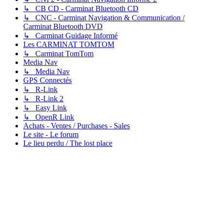
↳ CB CD - Carminat Bluetooth CD
↳ CNC - Carminat Navigation & Communication /
Carminat Bluetooth DVD
↳ Carminat Guidage Informé
Les CARMINAT TOMTOM
↳ Carminat TomTom
Media Nav
↳ Media Nav
GPS Connectés
↳ R-Link
↳ R-Link 2
↳ Easy Link
↳ OpenR Link
Achats - Ventes / Purchases - Sales
Le site - Le forum
Le lieu perdu / The lost place