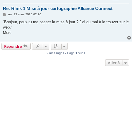
Re: Rlink 1 Mise à jour cartographie Alliance Connect
M
jeu. 13 mars 2025 02:20
e
s
“Bonjour, peux-tu me passer la mise à jour ? J'ai du mal à la trouver sur le
s
web.”
a
g
Merci
e
Répondre
2 messages • Page
1
sur
1
Aller à