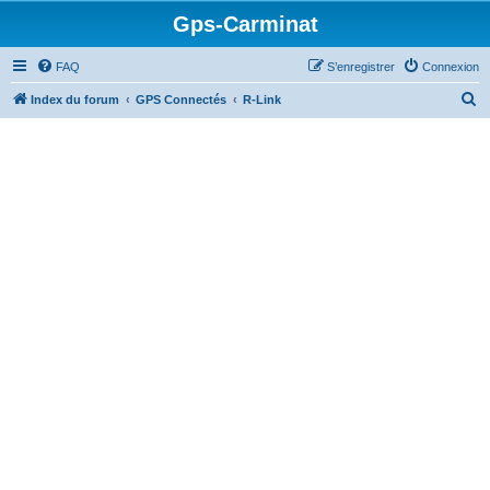
Gps-Carminat
FAQ
S’enregistrer
Connexion
R
Index du forum
GPS Connectés
R-Link
e
c
h
e
r
c
h
e
r