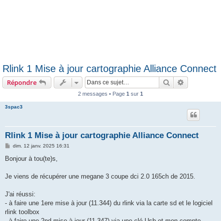
Rlink 1 Mise à jour cartographie Alliance Connect
Rechercher
Recherche 
Répondre
2 messages • Page
1
sur
1
3spac3
Rlink 1 Mise à jour cartographie Alliance Connect
M
dim. 12 janv. 2025 16:31
e
s
Bonjour à tou(te)s,
s
a
g
Je viens de récupérer une megane 3 coupe dci 2.0 165ch de 2015.
e
J'ai réussi:
- à faire une 1ere mise à jour (11.344) du rlink via la carte sd et le logiciel
rlink toolbox
- à faire une 2nd mise à jour (11.347) via une clé Usb et mon compte