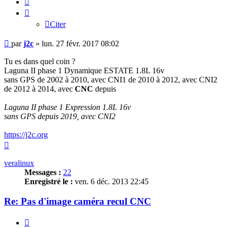
Citer
Message
par
j2c
»
lun. 27 févr. 2017 08:02
Tu es dans quel coin ?
Laguna II phase 1 Dynamique ESTATE 1.8L 16v
sans GPS de 2002 à 2010, avec CNI1 de 2010 à 2012, avec CNI2
de 2012 à 2014, avec
CNC
depuis
Laguna II phase 1 Expression 1.8L 16v
sans GPS depuis 2019, avec CNI2
https://j2c.org
Haut
veralinux
Messages :
22
Enregistré le :
ven. 6 déc. 2013 22:45
Re: Pas d'image caméra recul CNC
Citer