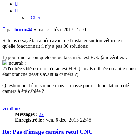
Citer
Citer
Message
par
buron44
»
mar. 21 févr. 2017 15:10
Si tu as essayé ta caméra avant de l'installer sur ton véhicule et
qu'elle fonctionnait il n'y a pas 36 solutions:
1) pour une raison quelconque ta caméra est H.S. (à revérifier...
)
2) l'entrée vidéo sur ton écran est H.S. (jamais utilisée ou autre chose
était branché dessus avant la caméra ?)
Question peut être stupide mais la masse pour l'alimentation coté
caméra à été câblée ?
Haut
veralinux
Messages :
22
Enregistré le :
ven. 6 déc. 2013 22:45
Re: Pas d'image caméra recul CNC