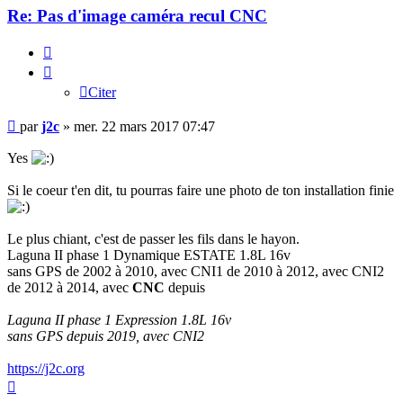
Re: Pas d'image caméra recul CNC
Citer
Citer
Message
par
j2c
»
mer. 22 mars 2017 07:47
Yes
Si le coeur t'en dit, tu pourras faire une photo de ton installation finie
Le plus chiant, c'est de passer les fils dans le hayon.
Laguna II phase 1 Dynamique ESTATE 1.8L 16v
sans GPS de 2002 à 2010, avec CNI1 de 2010 à 2012, avec CNI2
de 2012 à 2014, avec
CNC
depuis
Laguna II phase 1 Expression 1.8L 16v
sans GPS depuis 2019, avec CNI2
https://j2c.org
Haut