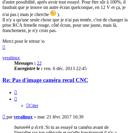
d'autre possibilité, après avoir tout essayé. Pour être sûr à 100%, il
faudrait que je trouve un autre écran quelconque, en 12 V et ça, je
n'ai pas ( mais je cherche
).
Il n'y a qu'une seule chose que je n'ai pas tentée, c'est de changer la
prise RCA femelle rouge, côté écran, pour une jaune, mais là,
franchement, je n'y crois pas.
Merci pour le retour \o
Haut
veralinux
Messages :
22
Enregistré le :
ven. 6 déc. 2013 22:45
Re: Pas d'image caméra recul CNC
Citer
Citer
Message
par
veralinux
»
mar. 21 févr. 2017 16:39
buron44 a écrit :
Si tu as essayé ta caméra avant de
l'installer sur ton véhicule et qu'elle fonctionnait il n'y a