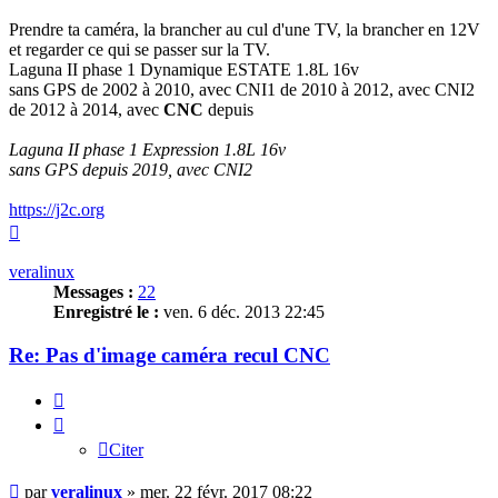
Prendre ta caméra, la brancher au cul d'une TV, la brancher en 12V
et regarder ce qui se passer sur la TV.
Laguna II phase 1 Dynamique ESTATE 1.8L 16v
sans GPS de 2002 à 2010, avec CNI1 de 2010 à 2012, avec CNI2
de 2012 à 2014, avec
CNC
depuis
Laguna II phase 1 Expression 1.8L 16v
sans GPS depuis 2019, avec CNI2
https://j2c.org
Haut
veralinux
Messages :
22
Enregistré le :
ven. 6 déc. 2013 22:45
Re: Pas d'image caméra recul CNC
Citer
Citer
Message
par
veralinux
»
mer. 22 févr. 2017 08:22