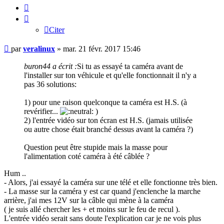
Citer
Citer
Message
par
veralinux
»
mar. 21 févr. 2017 15:46
buron44 a écrit :
Si tu as essayé ta caméra avant de
l'installer sur ton véhicule et qu'elle fonctionnait il n'y a
pas 36 solutions:
1) pour une raison quelconque ta caméra est H.S. (à
revérifier...
)
2) l'entrée vidéo sur ton écran est H.S. (jamais utilisée
ou autre chose était branché dessus avant la caméra ?)
Question peut être stupide mais la masse pour
l'alimentation coté caméra à été câblée ?
Hum ..
- Alors, j'ai essayé la caméra sur une télé et elle fonctionne très bien.
- La masse sur la caméra y est car quand j'enclenche la marche
arrière, j'ai mes 12V sur la câble qui mène à la caméra
( je suis allé chercher les + et moins sur le feu de recul ).
L'entrée vidéo serait sans doute l'explication car je ne vois plus