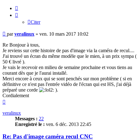
Citer
Citer
Message
par
veralinux
»
ven. 10 mars 2017 10:02
Re Bonjour à tous,
Je reviens sur cette histoire de pas d'image via la caméra de recul....
J'ai trouvé un écran du même modèle que le mien, à un prix sympa (
50 € livré ).
Je vais le recevoir en milieu de semaine prochaine et vous tiens au
courant dès que je l'aurai installé.
Merci encore à ceux qui se sont penchés sur mon problème ( si en
définitive ce n'est pas l'entrée vidéo de l'écran qui est HS, j'ai déjà
préparé une corde
).
Cordialement
Haut
veralinux
Messages :
22
Enregistré le :
ven. 6 déc. 2013 22:45
Re: Pas d'image caméra recul CNC