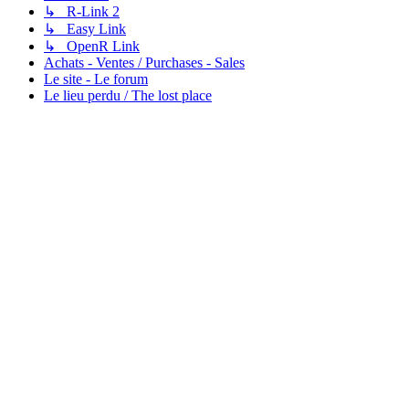
↳ R-Link 2
↳ Easy Link
↳ OpenR Link
Achats - Ventes / Purchases - Sales
Le site - Le forum
Le lieu perdu / The lost place