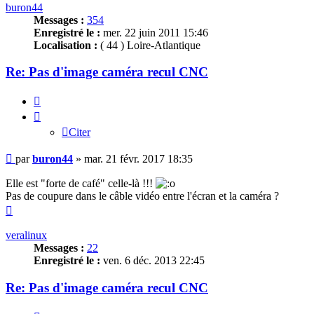
buron44
Messages :
354
Enregistré le :
mer. 22 juin 2011 15:46
Localisation :
( 44 ) Loire-Atlantique
Re: Pas d'image caméra recul CNC
Citer
Citer
Message
par
buron44
»
mar. 21 févr. 2017 18:35
Elle est "forte de café" celle-là !!!
Pas de coupure dans le câble vidéo entre l'écran et la caméra ?
Haut
veralinux
Messages :
22
Enregistré le :
ven. 6 déc. 2013 22:45
Re: Pas d'image caméra recul CNC