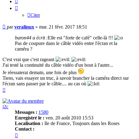
Citer
Citer
Message
par
veralinux
»
mar. 21 févr. 2017 18:51
buron44 a écrit :
Elle est "forte de café" celle-là !!!
Pas de coupure dans le câble vidéo entre l'écran et la
caméra ?
C'est vrai que c'est rageant
J'ai testé la continuité du câble vidéo d'un bout à l'autre...
Je réessaierai demain, une fois de plus
Tiens, vais essayer un truc, à savoir brancher la caméra direct sur
l'écran sans passer par le câble.... au cas où
Haut
j2c
Messages :
1580
Enregistré le :
ven. 20 août 2010 15:53
Localisation :
Ile de France, Toujours dans les Roses
Contact :
Contacter