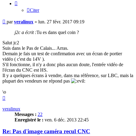
Citer
Message
par
veralinux
»
lun. 27 févr. 2017 09:19
j2c a écrit :
Tu es dans quel coin ?
Salut jc2
Suis dans le Pas de Calais... Arras.
Demain je fais un test de confirmation avec un écran de portier
vidéo ( c'est du 14V ).
S'il fonctionne, il n'y a donc plus aucun doute, l'entrée vidéo de
l'écran du CNC est HS.
Il y a quelques écrans à vendre, dans ma référence, sur LBC, mais la
plupart des vendeurs ne répond pas
\o
Haut
veralinux
Messages :
22
Enregistré le :
ven. 6 déc. 2013 22:45
Re: Pas d'image caméra recul CNC