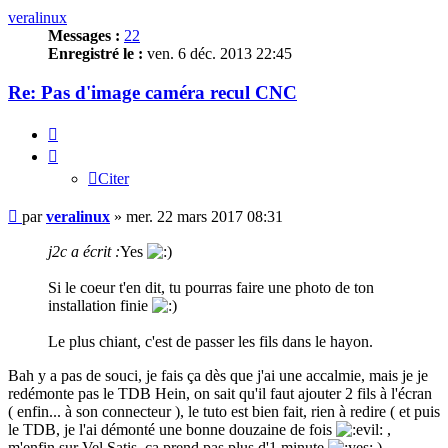
veralinux
Messages :
22
Enregistré le :
ven. 6 déc. 2013 22:45
Re: Pas d'image caméra recul CNC
Citer
Citer
Message
par
veralinux
»
mer. 22 mars 2017 08:31
j2c a écrit :
Yes
Si le coeur t'en dit, tu pourras faire une photo de ton
installation finie
Le plus chiant, c'est de passer les fils dans le hayon.
Bah y a pas de souci, je fais ça dès que j'ai une accalmie, mais je je
redémonte pas le TDB Hein, on sait qu'il faut ajouter 2 fils à l'écran
( enfin... à son connecteur ), le tuto est bien fait, rien à redire ( et puis
le TDB, je l'ai démonté une bonne douzaine de fois
,
m'enfin sur Vel Satis, ça prend pas plus d'1 minute
).