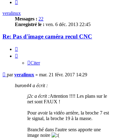
Suivante
veralinux
Messages :
22
Enregistré le :
ven. 6 déc. 2013 22:45
Re: Pas d'image caméra recul CNC
Citer
Citer
Message
par
veralinux
»
mar. 21 févr. 2017 14:29
buron44 a écrit :
j2c a écrit :
Attention !!!! Les plans sur le
net sont FAUX !
Pour avoir la vidéo arrière, la broche 7 est
le signal, la broche 19 à la masse.
Branché dans l'autre sens apporte une
image noire