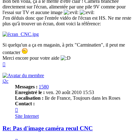
Bon ben voilà, ça a le mérite d'être clair ! Caméra branchée
directement sur l'écran, alimentée par une pile 9V comme pour
l'essai sur TV et aucune image
J'en déduis donc que l'entrée vidéo de l'écran est HS. Ne me reste
plus qu'à trouver un écran, dont voici la référence:
Si quelqu'un a ça en magasin, à prix "Carminatien", il peut me
contacter
Merci encore pour votre aide
Haut
j2c
Messages :
1580
Enregistré le :
ven. 20 août 2010 15:53
Localisation :
Ile de France, Toujours dans les Roses
Contact :
Contacter
j2c
Site Internet
Re: Pas d'image caméra recul CNC
Citer