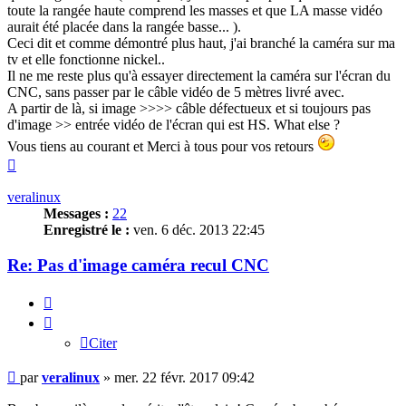
toute la rangée haute comprend les masses et que LA masse vidéo
aurait été placée dans la rangée basse... ).
Ceci dit et comme démontré plus haut, j'ai branché la caméra sur ma
tv et elle fonctionne nickel..
Il ne me reste plus qu'à essayer directement la caméra sur l'écran du
CNC, sans passer par le câble vidéo de 5 mètres livré avec.
A partir de là, si image >>>> câble défectueux et si toujours pas
d'image >> entrée vidéo de l'écran qui est HS. What else ?
Vous tiens au courant et Merci à tous pour vos retours
Haut
veralinux
Messages :
22
Enregistré le :
ven. 6 déc. 2013 22:45
Re: Pas d'image caméra recul CNC
Citer
Citer
Message
par
veralinux
»
mer. 22 févr. 2017 09:42