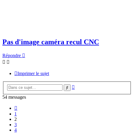
Pas d'image caméra recul CNC
Répondre
Imprimer le sujet
Recherche
Rechercher
avancée
54 messages
Précédente
1
2
3
4