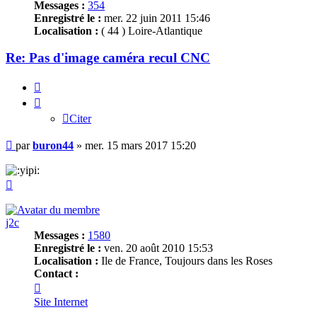
Messages :
354
Enregistré le :
mer. 22 juin 2011 15:46
Localisation :
( 44 ) Loire-Atlantique
Re: Pas d'image caméra recul CNC
Citer
Citer
Message
par
buron44
»
mer. 15 mars 2017 15:20
Haut
j2c
Messages :
1580
Enregistré le :
ven. 20 août 2010 15:53
Localisation :
Ile de France, Toujours dans les Roses
Contact :
Contacter
j2c
Site Internet