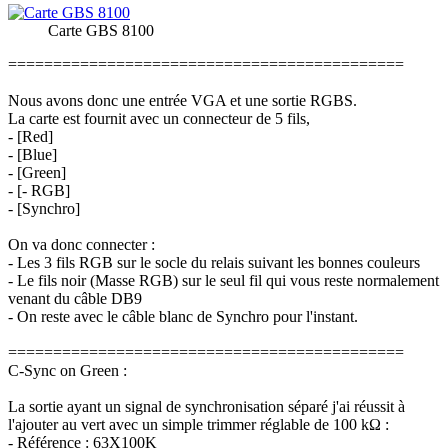
Carte GBS 8100
============================================
Nous avons donc une entrée VGA et une sortie RGBS.
La carte est fournit avec un connecteur de 5 fils,
- [Red]
- [Blue]
- [Green]
- [- RGB]
- [Synchro]
On va donc connecter :
- Les 3 fils RGB sur le socle du relais suivant les bonnes couleurs
- Le fils noir (Masse RGB) sur le seul fil qui vous reste normalement
venant du câble DB9
- On reste avec le câble blanc de Synchro pour l'instant.
============================================
C-Sync on Green :
La sortie ayant un signal de synchronisation séparé j'ai réussit à
l'ajouter au vert avec un simple trimmer réglable de 100 kΩ :
- Référence : 63X100K