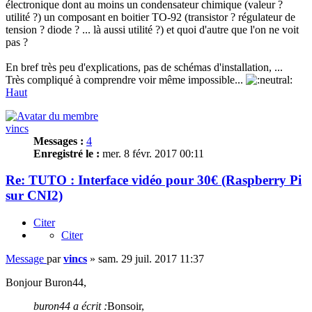
électronique dont au moins un condensateur chimique (valeur ?
utilité ?) un composant en boitier TO-92 (transistor ? régulateur de
tension ? diode ? ... là aussi utilité ?) et quoi d'autre que l'on ne voit
pas ?
En bref très peu d'explications, pas de schémas d'installation, ...
Très compliqué à comprendre voir même impossible...
Haut
vincs
Messages :
4
Enregistré le :
mer. 8 févr. 2017 00:11
Re: TUTO : Interface vidéo pour 30€ (Raspberry Pi
sur CNI2)
Citer
Citer
Message
par
vincs
»
sam. 29 juil. 2017 11:37
Bonjour Buron44,
buron44 a écrit :
Bonsoir,