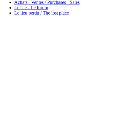
Achats - Ventes / Purchases - Sales
Le site - Le forum
Le lieu perdu / The lost place