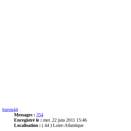
buron44
Messages :
354
Enregistré le :
mer. 22 juin 2011 15:46
Localisation :
( 44 ) Loire-Atlantique