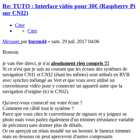
Re: TUTO : Interface vidéo pour 30€ (Raspberry Pi
sur CNI2)
Citer
Citer
Message
par
buron44
»
sam. 29 juil. 2017 04:06
Bonsoir,
je vais être direct, je n'ai
absolument rien compris !!!
Si ce n'est que je suis au courant que les écrans des systèmes de
navigation CNI1 et CNI2 (étant les mêmes) sont utilisés en RVB
avec synchro mélangé au Vert et que vous avez utilisé un
convertisseur vidéo pour y connecter un appareil autre que la
navigation d'origine (ici le CNI2).
Qu'avez-vous connecté sur votre écran ?
Comment est câblé tout le système ?
Parce que vous citez le convertisseur de signaux et y joignez sa
photo mais vous parlez également d'un trimmer (résistance variable
de précision) sans donner plus de détails.
Or on aperçoit un relais installé sur un bornier, le fameux trimmer
mais en dessous on peut apercevoir d'autres composants