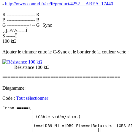
-
http://www.conrad.fr/ce/fr/product/4252 ... AREA_17440
R ------------------- R
B ------------------- B
G ---------------+-- G+Sync
[-]--/\/\/\------Î
S ------Î
100 kΩ
Ajouter le trimmer entre le C-Sync et le bornier de la couleur verte :
Résistance 100 kΩ
============================================
Diagramme:
Code :
Tout sélectionner
Ecran =====\

            |

            | (Câble vidéo/alim.)

            |

             )==>[DB9 M]-=[DB9 F]<==>[Relais]<--[GBS 81
            |                           ||
