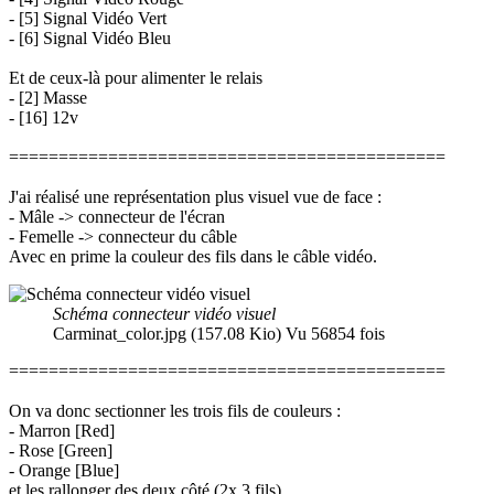
- [5] Signal Vidéo Vert
- [6] Signal Vidéo Bleu
Et de ceux-là pour alimenter le relais
- [2] Masse
- [16] 12v
============================================
J'ai réalisé une représentation plus visuel vue de face :
- Mâle -> connecteur de l'écran
- Femelle -> connecteur du câble
Avec en prime la couleur des fils dans le câble vidéo.
Schéma connecteur vidéo visuel
Carminat_color.jpg (157.08 Kio) Vu 56854 fois
============================================
On va donc sectionner les trois fils de couleurs :
- Marron [Red]
- Rose [Green]
- Orange [Blue]
et les rallonger des deux côté (2x 3 fils)