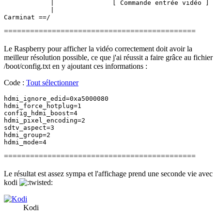
            |               [ Commande entrée vidéo ]

            |

============================================
Le Raspberry pour afficher la vidéo correctement doit avoir la
meilleur résolution possible, ce que j'ai réussit a faire grâce au fichier
/boot/config.txt en y ajoutant ces informations :
Code :
Tout sélectionner
hdmi_ignore_edid=0xa5000080

hdmi_force_hotplug=1

config_hdmi_boost=4

hdmi_pixel_encoding=2

sdtv_aspect=3

hdmi_group=2

============================================
Le résultat est assez sympa et l'affichage prend une seconde vie avec
kodi
Kodi