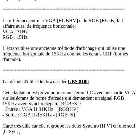
============================================
La différence entre le VGA [RGBHV] et le RGB [RGsB] fait
affaire aussi de fréquence horizontale:
VGA : 31Hz
RGB : 15Hz
L'écran utilise une ancienne méthode d'affichage qui utilise une
fréquence horizontale de 15KHz comme les écrans CRT (bornes
d'arcade).
============================================
J'ai décidé d'utilisé le downscaler
GBS 8100
Cet adaptateur est prévu pour connecter un PC avec une sortie VGA
sur les écrans de borne d'arcade qui demandent un signal RGB
15KHz avec Synchro séparé [RGB+S] :
- Entrée : VGA H-31KHz - [RGBHV]
- Sortie : CGA H-15KHz - [RGB+S]
Carte très utile car elle regroupe les deux Synchro [H.V] en une seul
[C-Sync]