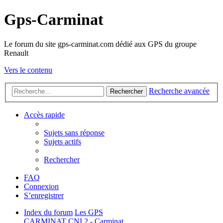
Gps-Carminat
Le forum du site gps-carminat.com dédié aux GPS du groupe
Renault
Vers le contenu
Recherche avancée
Rechercher
Accès rapide
Sujets sans réponse
Sujets actifs
Rechercher
FAQ
Connexion
S’enregistrer
Index du forum
Les GPS
CARMINAT
CNI 2 - Carminat