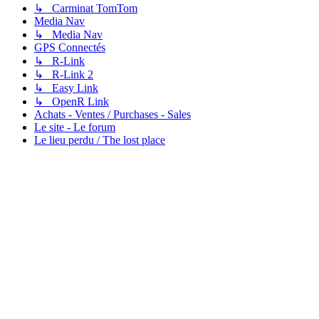
↳ Carminat TomTom
Media Nav
↳ Media Nav
GPS Connectés
↳ R-Link
↳ R-Link 2
↳ Easy Link
↳ OpenR Link
Achats - Ventes / Purchases - Sales
Le site - Le forum
Le lieu perdu / The lost place