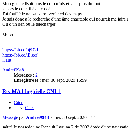
Mon gps ne lisait plus le cd parfois et la ... plus du tout .
je sors le cd et il était cassé .
J'ai fouillé le net sans trouver le cd des maps
Je suis donc a la recherche d'une âme charitable qui pourrait me faire
Ou d'un lien ou le telecharger .
Merci
https://ibb.co/hj97kL
https://ibb.co/iEigef
Haut
Andrei9948
Messages :
2
Enregistré le :
mer. 30 sept. 2020 16:59
Re: MAJ logicielle CNI 1
Citer
Citer
Message
par
Andrei9948
»
mer. 30 sept. 2020 17:41
salut! Je possède une Renault Laguna 2 de 2002 dotée d'une navigati