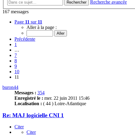
Recherche avancée
Rechercher
167 messages
Page
11
sur
11
Aller à la page :
Précédente
1
…
7
8
9
10
11
buron44
Messages :
354
Enregistré le :
mer. 22 juin 2011 15:46
Localisation :
( 44 ) Loire-Atlantique
Re: MAJ logicielle CNI 1
Citer
Citer