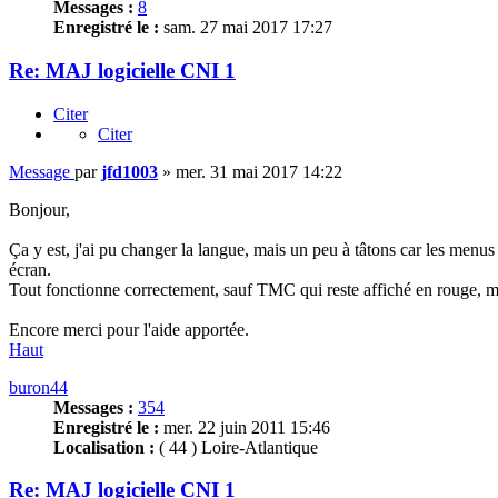
Messages :
8
Enregistré le :
sam. 27 mai 2017 17:27
Re: MAJ logicielle CNI 1
Citer
Citer
Message
par
jfd1003
»
mer. 31 mai 2017 14:22
Bonjour,
Ça y est, j'ai pu changer la langue, mais un peu à tâtons car les menus
écran.
Tout fonctionne correctement, sauf TMC qui reste affiché en rouge, mai
Encore merci pour l'aide apportée.
Haut
buron44
Messages :
354
Enregistré le :
mer. 22 juin 2011 15:46
Localisation :
( 44 ) Loire-Atlantique
Re: MAJ logicielle CNI 1