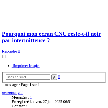
Pourquoi mon écran CNC reste-t-il noir
par intermittence ?
Répondre
Imprimer le sujet
Recherche
Rechercher
avancée
1 message • Page
1
sur
1
tristanbailly83
Messages :
1
Enregistré le :
ven. 27 juin 2025 06:51
Contact :