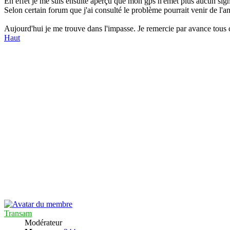
En effet je me suis ensuite aperçu que mon gps n'émet plus aucun signa
Selon certain forum que j'ai consulté le problème pourrait venir de l'
Aujourd'hui je me trouve dans l'impasse. Je remercie par avance tous 
Haut
Transam
Modérateur