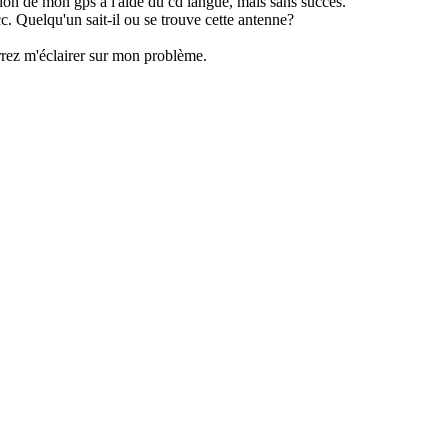
tion de mon gps a l'aide du cd langue, mais sans succès.
c. Quelqu'un sait-il ou se trouve cette antenne?
rrez m'éclairer sur mon problème.