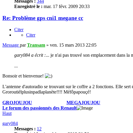
Messages :
344
Enregistré le :
mar. 17 févr. 2009 20:33
Re: Problème gps cni1 megane cc
Citer
Citer
Message
par
Transam
»
ven. 15 mars 2013 22:05
gary084 a écrit :
... je n'ai pas trouvé son emplacement dans la 
...
Bonsoir et bienvenue!
L'antenne d'autoradio se trouvant sur le coffre a 2 fonctions. Elle se
Groroutiélplusinpadlaplanète!!!! Méfôpapouçé!
GROJOUJOU
.............................
MEGAJOUJOU
Le forum des passionnés des Renault
Haut
gary084
Messages :
12