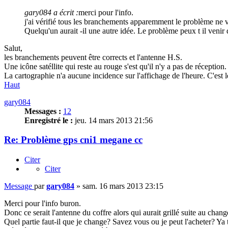
gary084 a écrit :
merci pour l'info.
j'ai vérifié tous les branchements apparemment le problème ne v
Quelqu'un aurait -il une autre idée. Le problème peux t il veni
Salut,
les branchements peuvent être corrects et l'antenne H.S.
Une icône satéllite qui reste au rouge s'est qu'il n'y a pas de réception.
La cartographie n'a aucune incidence sur l'affichage de l'heure. C'est l
Haut
gary084
Messages :
12
Enregistré le :
jeu. 14 mars 2013 21:56
Re: Problème gps cni1 megane cc
Citer
Citer
Message
par
gary084
»
sam. 16 mars 2013 23:15
Merci pour l'info buron.
Donc ce serait l'antenne du coffre alors qui aurait grillé suite au chan
Quel partie faut-il que je change? Savez vous ou je peut l'acheter? Ya