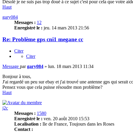
Désolé je ne suis pas trop doué à ce sujet c'est pour cela que votre aid
Haut
gary084
Messages :
12
Enregistré le :
jeu. 14 mars 2013 21:56
Re: Problème gps cni1 megane cc
Citer
Citer
Message
par
gary084
»
lun. 18 mars 2013 11:34
Bonjour à tous,
J'ai regardé un peu sur ebay et j'ai trouvé une antenne gps qui serait 
Pensez vous que cela puisse résoudre mon problème?
Haut
j2c
Messages :
1580
Enregistré le :
ven. 20 août 2010 15:53
Localisation :
Ile de France, Toujours dans les Roses
Contact :