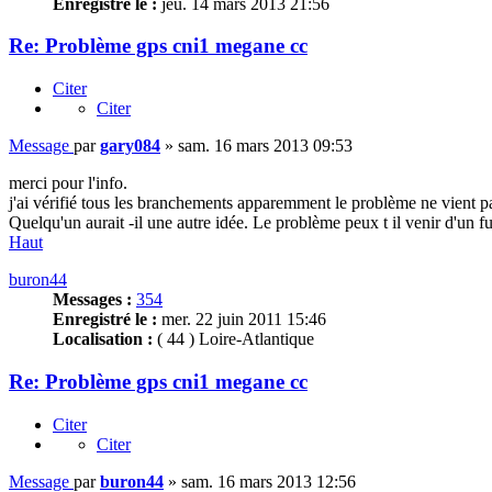
Enregistré le :
jeu. 14 mars 2013 21:56
Re: Problème gps cni1 megane cc
Citer
Citer
Message
par
gary084
»
sam. 16 mars 2013 09:53
merci pour l'info.
j'ai vérifié tous les branchements apparemment le problème ne vient pa
Quelqu'un aurait -il une autre idée. Le problème peux t il venir d'un 
Haut
buron44
Messages :
354
Enregistré le :
mer. 22 juin 2011 15:46
Localisation :
( 44 ) Loire-Atlantique
Re: Problème gps cni1 megane cc
Citer
Citer
Message
par
buron44
»
sam. 16 mars 2013 12:56