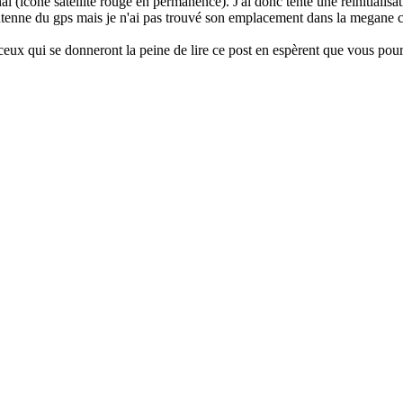
l (icône satellite rouge en permanence). J'ai donc tenté une reinitialisa
antenne du gps mais je n'ai pas trouvé son emplacement dans la megane c
ceux qui se donneront la peine de lire ce post en espèrent que vous pou