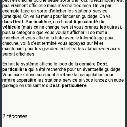
peut en afficher qu’une seule sorte à la fois, la technique n’est
pas vraiment officielle mais marche très bien. On va par
exemple faire en sorte d’afficher les stations-service
(pratique). On va au menu pour lancer un guidage. On va
dans
Dest. Particulière
, on choisit
A proximité du
véhicule
(mais ça ne change rien si vous prenez les autres),
puis la catégorie que vous voulez afficher. Il se met à
chercher et vous affiche la liste avec le kilométrage pour
chacune, voilà c’est terminé vous appuyez sur
M
et
maintenant pour les grandes échelles les stations-services
seront affichées
En fait le système affiche le logo de la dernière
Dest.
particulière
qui a été recherché pour un éventuelle guidage.
Vous aurez donc surement à refaire la manipulation pour
refaire apparaître les stations-service si vous lancez un autre
guidage en utilisant les
Dest. particulière
.
2 réponses