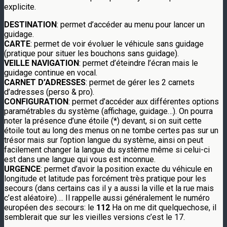
explicite.
DESTINATION
: permet d’accéder au menu pour lancer un
guidage.
CARTE
: permet de voir évoluer le véhicule sans guidage
(pratique pour situer les bouchons sans guidage).
VEILLE NAVIGATION
: permet d’éteindre l’écran mais le
guidage continue en vocal.
CARNET D’ADRESSES
: permet de gérer les 2 carnets
d’adresses (perso & pro).
CONFIGURATION
: permet d’accéder aux différentes options
paramétrables du système (affichage, guidage…). On pourra
noter la présence d’une étoile (*) devant, si on suit cette
étoile tout au long des menus on ne tombe certes pas sur un
trésor mais sur l’option langue du système, ainsi on peut
facilement changer la langue du système même si celui-ci
est dans une langue qui vous est inconnue.
URGENCE
: permet d’avoir la position exacte du véhicule en
longitude et latitude pas forcément très pratique pour les
secours (dans certains cas il y a aussi la ville et la rue mais
c’est aléatoire)…. Il rappelle aussi généralement le numéro
européen des secours: le
112
Ha on me dit quelquechose, il
semblerait que sur les vieilles versions c’est le 17.