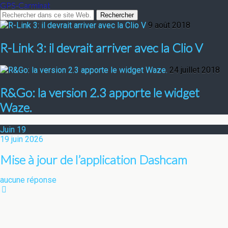
GPS-Carminat
9 août 2018
R-Link 3: il devrait arriver avec la Clio V
24 juillet 2018
R&Go: la version 2.3 apporte le widget
Waze.
Juin
19
19 juin 2026
Mise à jour de l’application Dashcam
aucune réponse