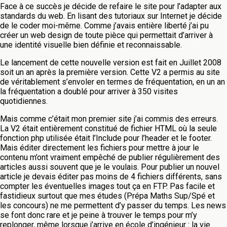
Face à ce succès je décide de refaire le site pour l’adapter aux
standards du web. En lisant des tutoriaux sur Internet je décide
de le coder moi-même. Comme j’avais entière liberté j’ai pu
créer un web design de toute pièce qui permettait d’arriver à
une identité visuelle bien définie et reconnaissable.
Le lancement de cette nouvelle version est fait en Juillet 2008
soit un an après la première version. Cette V2 a permis au site
de véritablement s’envoler en termes de fréquentation, en un an
la fréquentation a doublé pour arriver à 350 visites
quotidiennes.
Mais comme c’était mon premier site j’ai commis des erreurs.
La V2 était entièrement constitué de fichier HTML où la seule
fonction php utilisée était l’Include pour l’header et le footer.
Mais éditer directement les fichiers pour mettre à jour le
contenu m’ont vraiment empêché de publier régulièrement des
articles aussi souvent que je le voulais. Pour publier un nouvel
article je devais éditer pas moins de 4 fichiers différents, sans
compter les éventuelles images tout ça en FTP. Pas facile et
fastidieux surtout que mes études (Prépa Maths Sup/Spé et
les concours) ne me permettent d’y passer du temps. Les news
se font donc rare et je peine à trouver le temps pour m’y
replonger, même lorsque j’arrive en école d’ingénieur : la vie