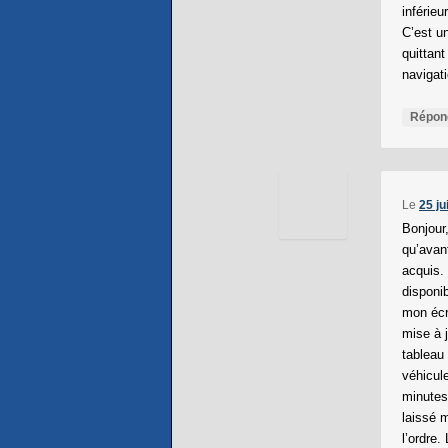
inférieu
C’est un
quittant
navigat
Répon
Le
25 ju
Bonjour
qu’avant
acquis. 
disponi
mon écr
mise à 
tableau 
véhicul
minutes
laissé 
l’ordre