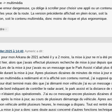
re -> multimédia
e erreur dangereuse, ça oblige à scroller pour choisir une appli ou un contenu
 les yeux de la route. La version précédente affichait en plein écran, soit la
ion, soit le contenu multimédia, donc moins de risque et plus ergonomique.
↓
dre
illet 2025 à 14:40
,
Aymeric
a dit :
, pour mon Arkana de 2021 acheté il y a 2 moins, la mise à jour ne m’a été p
 hier, alors que j’avais effectué plusieurs recherche de mise à jour depuis que 
Lors de la mise à jour j’avais eu un message que le Park Assist n’allait plus ê
ble durant la mise à jour. Apres plusieurs dizaines de minutes de mise à jour 
an multimédia a redémarré et m’a affiché son contenu normal, j’ai supposé q
jour était terminé mais dès que j’ai démarré mon véhicule j’ai eu un message s
de bord indiquant de contrôler le radar avant, le park assist et la distance de 
e n’étaient plus opérationnels. J’ai eu ce message encore plusieurs dizaines 
 après la mise à jour, au cours de plusieurs démarrage du véhicule. Apres avo
mon véhicule arrêté plusieurs heures, le message a disparu. Tout est rentré d
. La mise à jour a donc sans doute aussi concerné d’autres fonctions techniqu