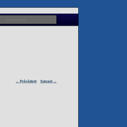
Recherche
←
Précédent
Suivant
→
NAVIGATION
DES ARTICLES