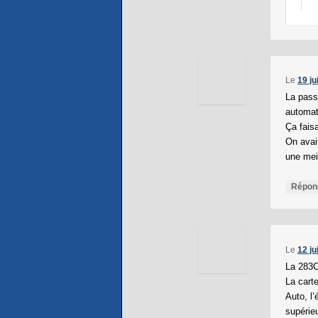
Le
19 ju
La pass
automat
Ça faisa
On avait
une mei
Répon
Le
12 ju
La 283C
La cart
Auto, l’
supérie