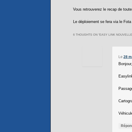
Vous retrouverez le recap de tout
Le déploiement se fera via le Fota d
6 THOUGHTS ON “
EASY LINK NOUVELLE
Le
28 m
Bonjour
Easylin
Passage
Cartogr
Véhicul
Répon