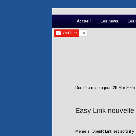
Le seul site dédié aux GPS Renault et Daci
Accueil
Aller au contenu principal
Aller au contenu secondaire
Les news
Les
GPS-Carminat
MENU PRINCIPAL
Dernière mise à jour:
28 Mar 2025
Easy Link nouvelle
Même si OpenR Link est sorti il y 