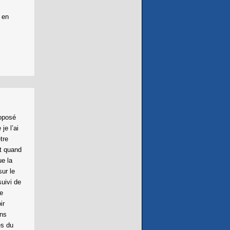
 en
roposé
je l’ai
tre
et quand
ue la
ur le
suivi de
de
ir
ans
es du