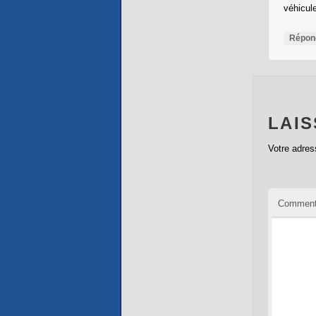
véhicul
Répon
LAI
Votre adres
Comment