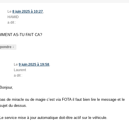
Le
8 juin 2025 à 10:27
,
HAMID
a dit :
MENT AS-TU FAIT CA?
↓
pondre
Le
9 juin 2025 à 19:58
,
Laurent
a dit :
Bonjour,
pas de miracle ou de magie c’est via FOTA il faut bien lire le message et le
sujet du dessus.
Le service mise à jour automatique doit-être actif sur le véhicule.