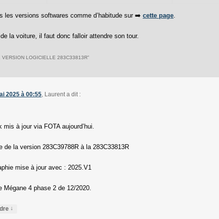
es les versions softwares comme d’habitude sur ➡️
cette page
.
e la voiture, il faut donc falloir attendre son tour.
 VERSION LOGICIELLE 283C33813R
”
ai 2025 à 00:55
,
Laurent
a dit :
,
k mis à jour via FOTA aujourd’hui.
 de la version 283C39788R à la 283C33813R
aphie mise à jour avec : 2025.V1
e Mégane 4 phase 2 de 12/2020.
↓
dre