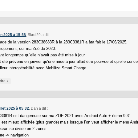
in 2025 à 15:58
,
Skrol29
a dit :
age de la version 283C38683R à la 283C3381R a àtà fait le 17/06/2025,
iquement, sur ma Zoé de 2020.
nt longtemps qu’elle n’avait pas été mise à jour.
 été prévenu en janvier qu’une mise à jour allait être pourvue et qu’elle conce
lleur interopérabilité avec Mobilize Smart Charge.
↓
dre
illet 2025 à 05:32
,
Dan
a dit :
3381R est dangereuse sur ma ZOE 2021 avec Android Auto + écran 9,3″.
e est mieux affichée (plus grande) mais lorsque l’on veut afficher le menu And
écran se divise en 2 zones :
ure -> navigation