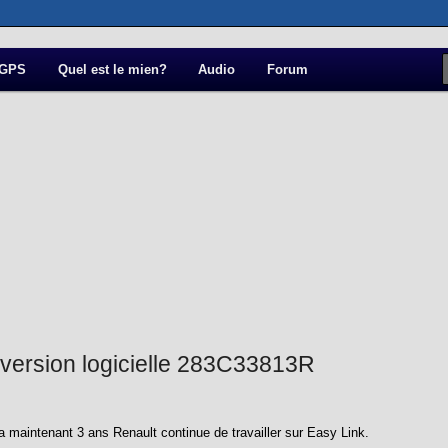
a
 GPS
Quel est le mien?
Audio
Forum
 version logicielle 283C33813R
a maintenant 3 ans Renault continue de travailler sur Easy Link.